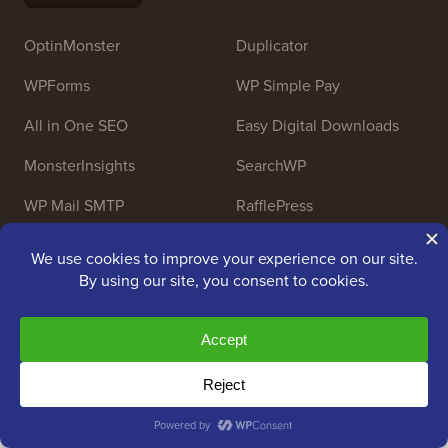
OptinMonster
Duplicator
WPForms
WP Simple Pay
All in One SEO
Easy Digital Downloads
MonsterInsights
SearchWP
WP Mail SMTP
RafflePress
Smash Balloon
PushEngage
SeedProd
WP Charitable
Nameboy
AffiliateWP