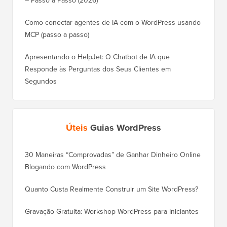
– Passo a Passo (2026)
Como conectar agentes de IA com o WordPress usando
MCP (passo a passo)
Apresentando o HelpJet: O Chatbot de IA que
Responde às Perguntas dos Seus Clientes em
Segundos
Úteis
Guias WordPress
30 Maneiras “Comprovadas” de Ganhar Dinheiro Online
Como Mo
Blogando com WordPress
WordPre
Quanto Custa Realmente Construir um Site WordPress?
Como M
Corret
Gravação Gratuita: Workshop WordPress para Iniciantes
Como Mu