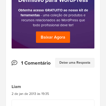
Obtenha acesso GRATUITO ao nosso kit de
ferramentas
- uma coleção de produtos e
recursos relacionados ao WordPress que
todo profissional deve ter!
Baixar Agora
Interações
1 Comentário
Deixe uma Resposta
do
Leitor
Liam
2 de jan de 2013 às 19:35