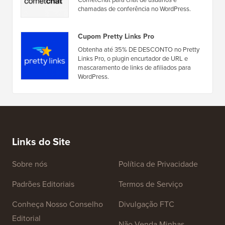
chamadas de conferência no WordPress.
Cupom Pretty Links Pro
Obtenha até 35% DE DESCONTO no Pretty
Links Pro, o plugin encurtador de URL e
mascaramento de links de afiliados para
WordPress.
Links do Site
Sobre nós
Política de Privacidade
Padrões Editoriais
Termos de Serviço
Conheça Nosso Conselho
Divulgação FTC
Editorial
Não Venda Minhas