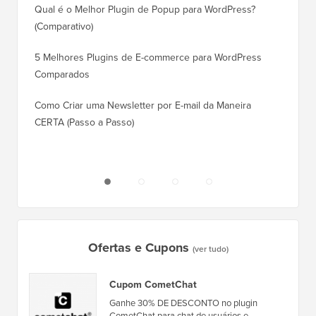
Qual é o Melhor Plugin de Popup para WordPress?
Rankin
(Comparativo)
Como Mu
5 Melhores Plugins de E-commerce para WordPress
(Passo 
Comparados
Como M
Como Criar uma Newsletter por E-mail da Maneira
Corret
CERTA (Passo a Passo)
Como M
Servido
Ofertas e Cupons
(ver tudo)
Cupom CometChat
Ganhe 30% DE DESCONTO no plugin
CometChat para chat de usuários e