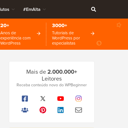
dutos
#EmAlta
20+
3000+
Anos de
Tutoriais de
experiência com
WordPress por
WordPress
especialistas
Barra
Mais de
2.000.000+
Lateral
Leitores
Principal
Receba conteúdo novo do WPBeginner