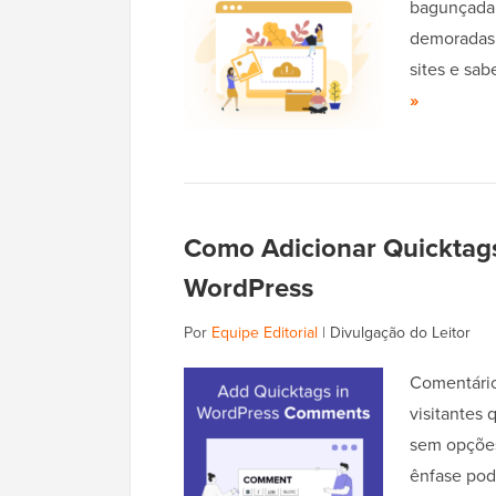
bagunçada p
demoradas.
sites e sa
»
Como Adicionar Quicktag
WordPress
Por
Equipe Editorial
|
Divulgação do Leitor
Comentário
visitantes 
sem opções
ênfase pod