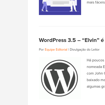
mais fáceis
WordPress 3.5 – “Elvin” 
Por
Equipe Editorial
|
Divulgação do Leitor
Há poucos 
nomeada El
com John C
baixado ma
algumas g