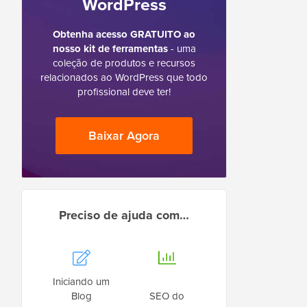
WordPress
Obtenha acesso GRATUITO ao
nosso kit de ferramentas
- uma
coleção de produtos e recursos
relacionados ao WordPress que todo
profissional deve ter!
Baixar Agora
Preciso de ajuda com…
Iniciando um
Blog
SEO do