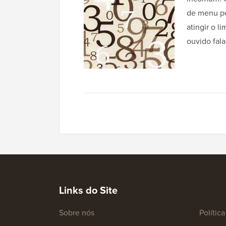
de menu pe
atingir o l
ouvido fal
Links do Site
Sobre nós
Polític