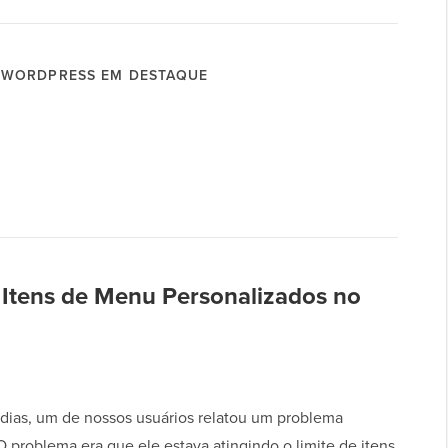
WORDPRESS EM DESTAQUE
e Itens de Menu Personalizados no
dias, um de nossos usuários relatou um problema
 problema era que ele estava atingindo o limite de itens