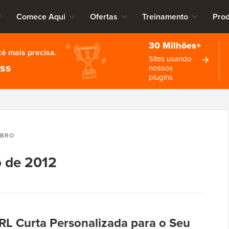
Comece Aqui
Ofertas
Treinamento
Pro
30 Milhões+
cê mais precisa.
Sites usando
ess
nossos
plugins
MBRO
 de 2012
RL Curta Personalizada para o Seu