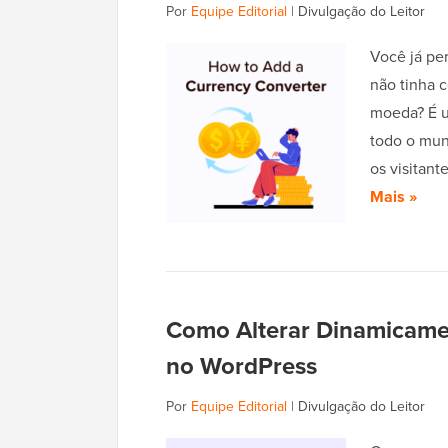
Por
Equipe Editorial
|
Divulgação do Leitor
Você já pe
não tinha 
moeda? É u
todo o mun
os visitan
Mais »
Como Alterar Dinamicame
no WordPress
Por
Equipe Editorial
|
Divulgação do Leitor