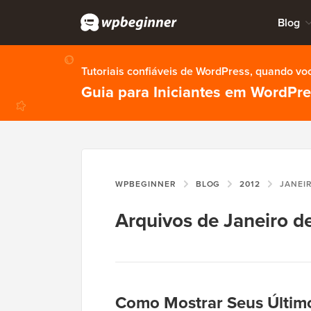
Blog
Tutoriais confiáveis de WordPress, quando vo
Guia para Iniciantes em WordPr
WPBEGINNER
BLOG
2012
JANEI
Arquivos de Janeiro d
Como Mostrar Seus Último