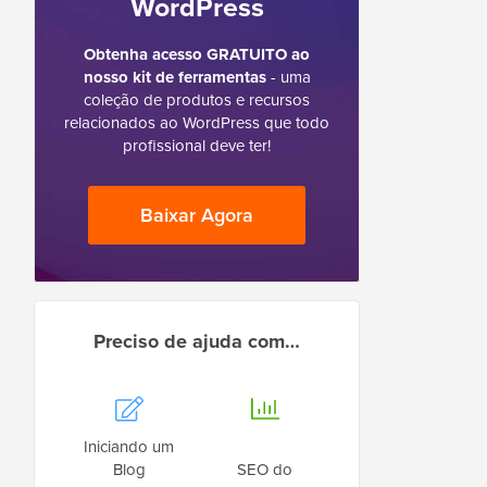
WordPress
Obtenha acesso GRATUITO ao
nosso kit de ferramentas
- uma
coleção de produtos e recursos
relacionados ao WordPress que todo
profissional deve ter!
Baixar Agora
Preciso de ajuda com…
Iniciando um
Blog
SEO do