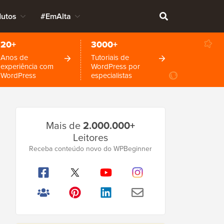
dutos
#EmAlta
20+
3000+
Anos de
Tutoriais de
experiência com
WordPress por
WordPress
especialistas
Barra
Mais de
2.000.000+
Lateral
Leitores
Principal
Receba conteúdo novo do WPBeginner