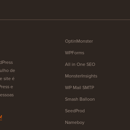
OptinMonster
WPForms
dPress
All in One SEO
julho de
MonsterInsights
e site é
Press e
WP Mail SMTP
pessoas
Smash Balloon
SeedProd
!
Nameboy