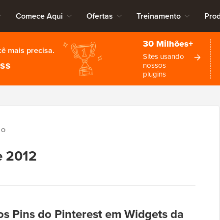
Comece Aqui
Ofertas
Treinamento
Pro
30 Milhões+
cê mais precisa.
Sites usando
ess
nossos
plugins
RO
e 2012
s Pins do Pinterest em Widgets da