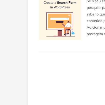
Se o seu s
pesquisa p
saber o qu
conteúdo p
Adicionar 
postagem e