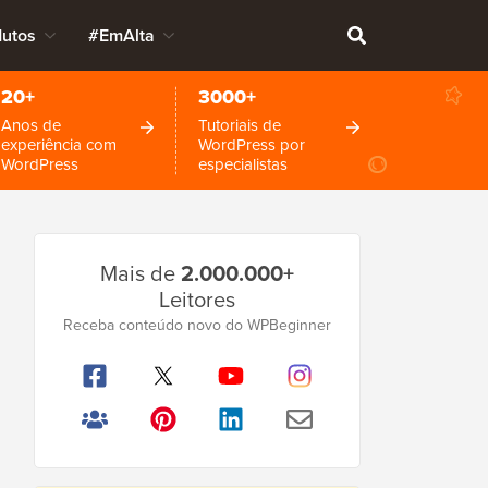
dutos
#EmAlta
20+
3000+
Anos de
Tutoriais de
experiência com
WordPress por
WordPress
especialistas
Barra
Mais de
2.000.000+
Lateral
Leitores
Principal
Receba conteúdo novo do WPBeginner