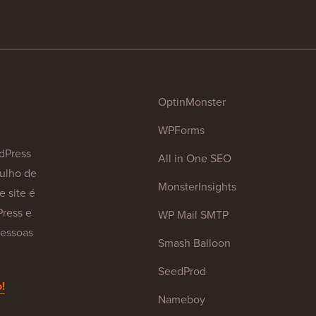
OptinMonster
WPForms
dPress
All in One SEO
julho de
MonsterInsights
e site é
Press e
WP Mail SMTP
pessoas
Smash Balloon
SeedProd
!
Nameboy