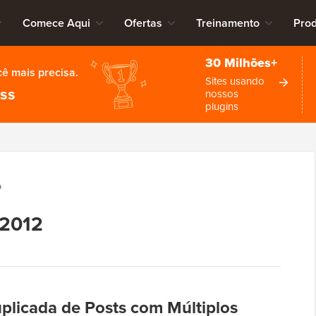
Comece Aqui
Ofertas
Treinamento
Pro
30 Milhões+
cê mais precisa.
Sites usando
ess
nossos
plugins
O
 2012
plicada de Posts com Múltiplos