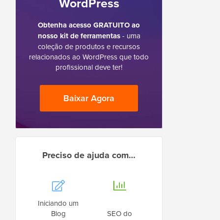
WordPress
Obtenha acesso GRATUITO ao
nosso kit de ferramentas
- uma
coleção de produtos e recursos
relacionados ao WordPress que todo
profissional deve ter!
Baixar Agora
Preciso de ajuda com…
Iniciando um
Blog
SEO do