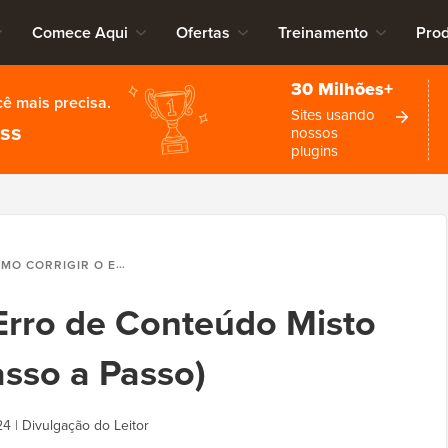
Comece Aqui
Ofertas
Treinamento
Pro
30 Milhões+
cê mais precisa.
Sites usando
ess
nossos
plugins
RIGIR O ERRO DE CONTEÚDO MISTO NO WORDPRESS (PASSO A PASSO)
Erro de Conteúdo Misto
sso a Passo)
24
|
Divulgação do Leitor