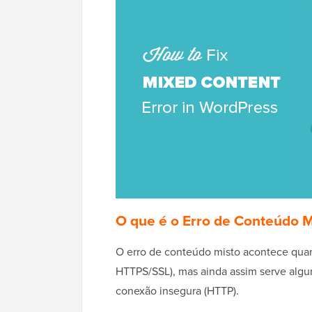
O que é o Erro de Conteúdo 
O erro de conteúdo misto acontece qu
HTTPS/SSL), mas ainda assim serve alg
conexão insegura (HTTP).