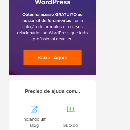
WordPress
Obtenha acesso GRATUITO ao
nosso kit de ferramentas
- uma
coleção de produtos e recursos
relacionados ao WordPress que todo
profissional deve ter!
Baixar Agora
Preciso de ajuda com…
Iniciando um
Blog
SEO do