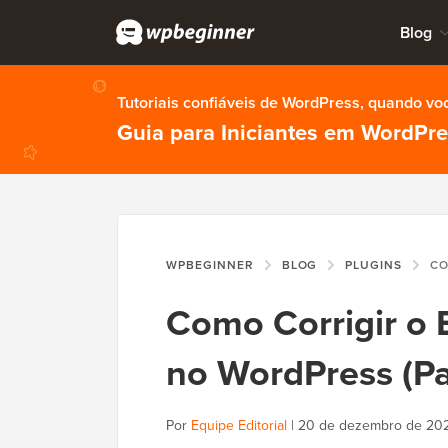
Blog
Tutoriais confiáveis de WordPress, quando vo
Guia para Iniciantes em WordPr
WPBEGINNER
BLOG
PLUGINS
COMO COR
Como Corrigir o 
no WordPress (Pa
Por
Equipe Editorial
|
20 de dezembro de 20