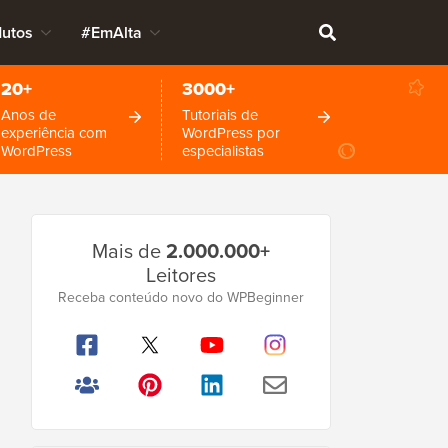
dutos
#EmAlta
20+
3000+
Anos de
Tutoriais de
experiência com
WordPress por
WordPress
especialistas
Barra
Mais de
2.000.000+
Lateral
Leitores
Principal
Receba conteúdo novo do WPBeginner