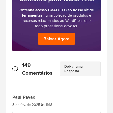
Obtenha acesso GRATUITO ao nosso kit de
ferramentas
- uma coleção de produtos e
recursos relacionados ao WordPress que
todo profissional deve ter!
Baixar Agora
Interações
149
Deixar uma
Resposta
do
Comentários
Leitor
Paul Pavao
3 de fev. de 2025 às 11:18