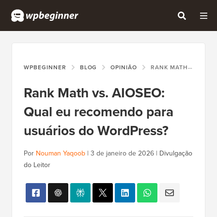
WPBEGINNER
BLOG
OPINIÃO
RANK MATH VS. AIOSEO: QUAL EU RECOMENDO PARA USUÁRIOS DO WORDPRESS?
Rank Math vs. AIOSEO:
Qual eu recomendo para
usuários do WordPress?
Por
Nouman Yaqoob
|
3 de janeiro de 2026
|
Divulgação
do Leitor