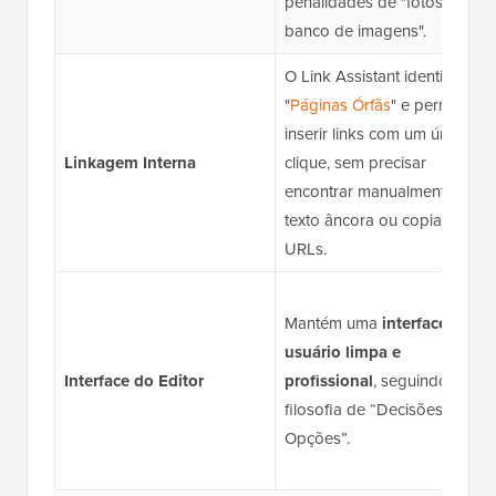
penalidades de "fotos de
banco de imagens".
O Link Assistant identifica
"
Páginas Órfãs
" e permite
inserir links com um único
Linkagem Interna
clique, sem precisar
encontrar manualmente o
texto âncora ou copiar
URLs.
Mantém uma
interface de
usuário limpa e
Interface do Editor
profissional
, seguindo a
filosofia de “Decisões, não
Opções”.