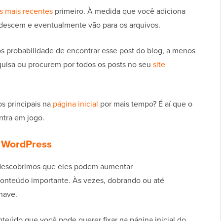
s mais recentes
primeiro. À medida que você adiciona
 descem e eventualmente vão para os arquivos.
nos probabilidade de encontrar esse post do blog, a menos
uisa ou procurem por todos os posts no seu
site
os principais na
página inicial
por mais tempo? É aí que o
ntra em jogo.
o WordPress
 descobrimos que eles podem aumentar
onteúdo importante. Às vezes, dobrando ou até
chave.
nteúdo que você pode querer fixar na página inicial do