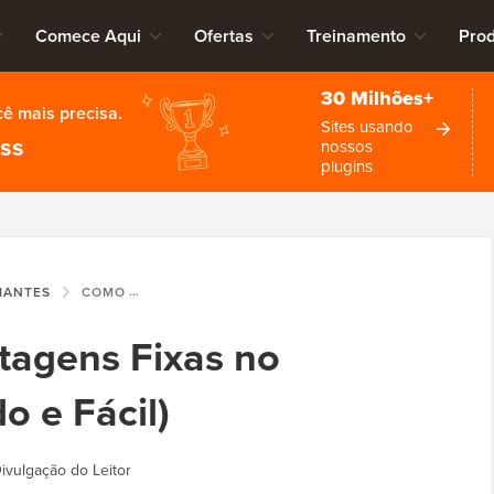
Comece Aqui
Ofertas
Treinamento
Pro
30 Milhões+
cê mais precisa.
Sites usando
ess
nossos
plugins
CIANTES
COMO TORNAR POSTAGENS FIXAS NO WORDPRESS (RÁPIDO E FÁCIL)
tagens Fixas no
o e Fácil)
ivulgação do Leitor