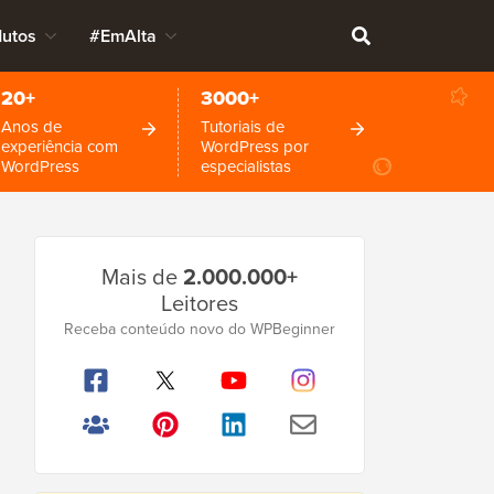
dutos
#EmAlta
20+
3000+
Anos de
Tutoriais de
experiência com
WordPress por
WordPress
especialistas
Barra
Mais de
2.000.000+
Lateral
Leitores
Principal
Receba conteúdo novo do WPBeginner