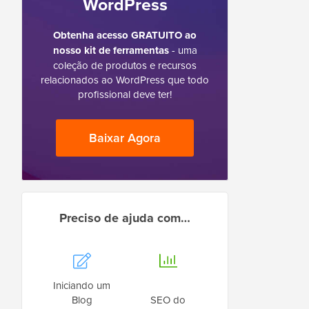
WordPress
Obtenha acesso GRATUITO ao
nosso kit de ferramentas
- uma
coleção de produtos e recursos
relacionados ao WordPress que todo
profissional deve ter!
Baixar Agora
Preciso de ajuda com…
Iniciando um
Blog
SEO do