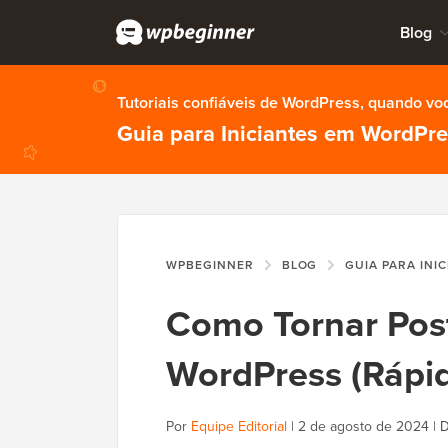
Blog
Tutoriais confiáveis de WordPress, quando vo
Guia para Iniciantes em WordPr
WPBEGINNER
BLOG
GUIA PARA INI
Como Tornar Pos
WordPress (Rápid
Por
Equipe Editorial
|
2 de agosto de 2024
|
D