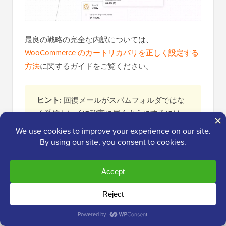
最良の戦略の完全な内訳については、
WooCommerce のカートリカバリを正しく設定する
方法
に関するガイドをご覧ください。
ヒント:
回復メールがスパムフォルダではな
く受信トレイに確実に届くようにするには、
WP Mail SMTP
を使用して WooCommerce ス
トアのメール配信可能性を向上させることを
強くお勧めします。
9. 請求書と支払いの自動化
請求書作成などの管理タスクは、ビジネスの成長に
集中する時間を奪います。一方、このプロセスを自