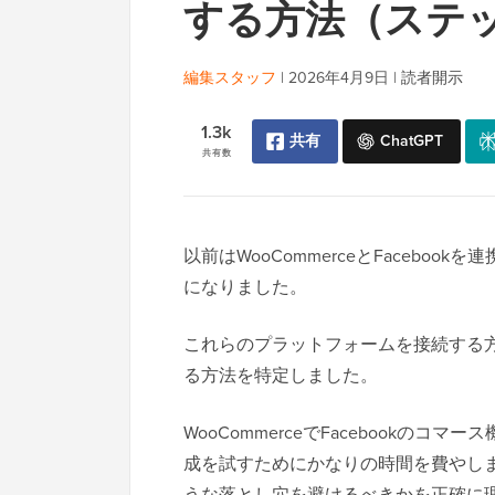
する方法（ステ
編集スタッフ
|
2026年4月9日
|
読者開示
1.3k
共有
ChatGPT
共有数
以前はWooCommerceとFaceb
になりました。
これらのプラットフォームを接続する
る方法を特定しました。
WooCommerceでFacebook
成を試すためにかなりの時間を費やし
うな落とし穴を避けるべきかを正確に