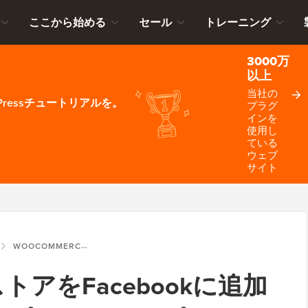
ここから始める
セール
トレーニング
3000万
以上
当社の
ressチュートリアルを。
プラグ
インを
使用し
ている
ウェブ
サイト
WOOCOMMERCEストアをFACEBOOKに追加する方法（ステップバイステップ）
eストアをFacebookに追加