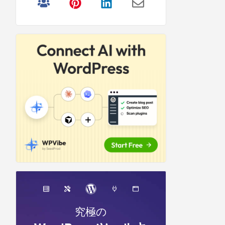
リ
サ
イ
ド
バ
ー
究極の