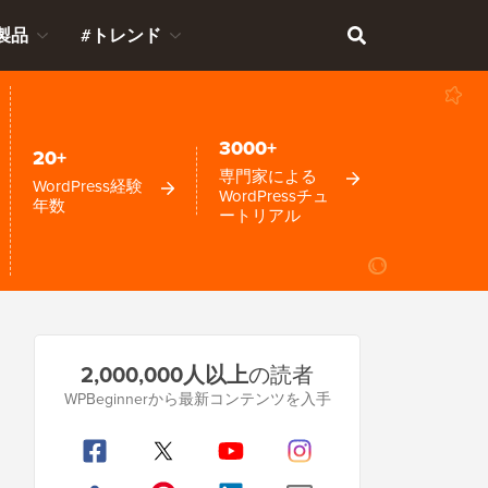
製品
#トレンド
3000+
20+
専門家による
WordPress経験
WordPressチュ
年数
ートリアル
プ
2,000,000人以上
の読者
ラ
WPBeginnerから最新コンテンツを入手
イ
マ