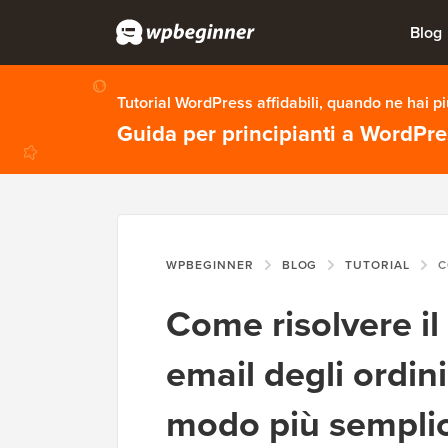
Blog
Tutorial WordPress affidabili, quando ne hai p
Guida per principianti a WordPr
WPBEGINNER
BLOG
TUTORIAL
COME RI
Come risolvere il
email degli ordi
modo più sempli