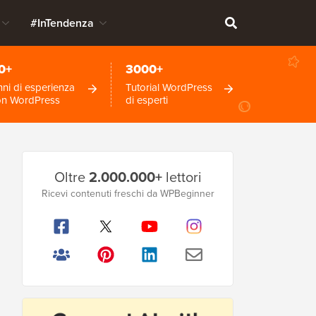
#InTendenza
0+
3000+
ni di esperienza
Tutorial WordPress
on WordPress
di esperti
Barra
Oltre
2.000.000+
lettori
laterale
Ricevi contenuti freschi da WPBeginner
principale