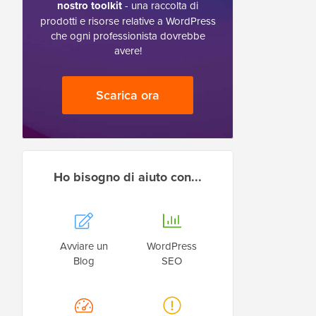
nostro toolkit
- una raccolta di
prodotti e risorse relative a WordPress
che ogni professionista dovrebbe
avere!
Scarica ora
Ho bisogno di aiuto con...
Avviare un
WordPress
Blog
SEO