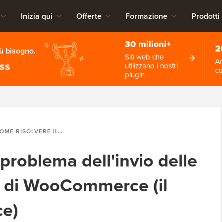
Inizia qui
Offerte
Formazione
Prodotti
30 milioni+
2
iù bisogno.
Siti web che
An
ess
utilizzano i nostri
c
plugin
SOLVERE IL PROBLEMA DELL'INVIO DELLE EMAIL DEGLI ORDINI DI WOOCOMMERCE (IL MODO PIÙ SEMPLICE)
 problema dell'invio delle
ni di WooCommerce (il
ce)