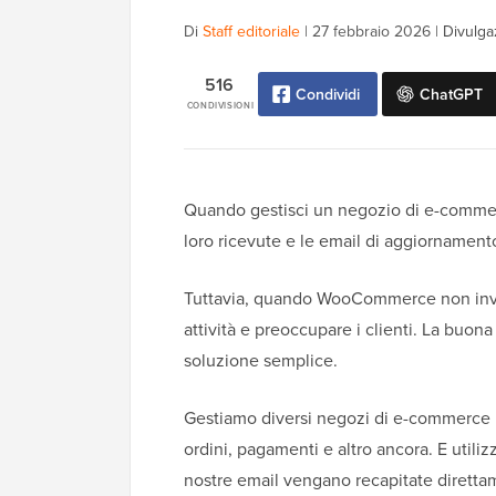
Di
Staff editoriale
|
27 febbraio 2026
|
Divulga
516
Condividi
ChatGPT
CONDIVISIONI
Quando gestisci un negozio di e-commerce
loro ricevute e le email di aggiornamento
Tuttavia, quando WooCommerce non invia 
attività e preoccupare i clienti. La bu
soluzione semplice.
Gestiamo diversi negozi di e-commerce i
ordini, pagamenti e altro ancora. E util
nostre email vengano recapitate direttame