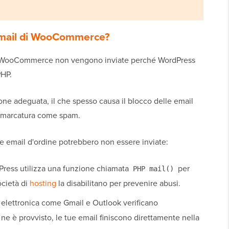
 email di WooCommerce?
 di WooCommerce non vengono inviate perché WordPress
PHP.
e adeguata, il che spesso causa il blocco delle email
ro marcatura come spam.
tue email d'ordine potrebbero non essere inviate:
ress utilizza una funzione chiamata
per
PHP mail()
ocietà di
hosting
la disabilitano per prevenire abusi.
a elettronica come Gmail e Outlook verificano
n ne è provvisto, le tue email finiscono direttamente nella