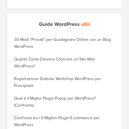
Guide WordPress
utili
30 Modi "Provati" per Guadagnare Online con un Blog
Come Sp
WordPress
WordPre
Quanto Costa Davvero Costruire un Sito Web
Come Sp
WordPress?
Dominio
Registrazione Gratuita: Workshop WordPress per
Come Pa
Principianti
Posizio
Qual è il Miglior Plugin Popup per WordPress?
Come Pa
(Confronto)
(Passo 
Confronto tra i 5 Migliori Plugin E-commerce per
Come Pa
WordPress
WordPr