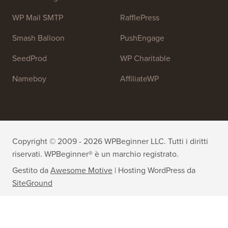
WP Mail SMTP
RafflePress
Smash Balloon
PushEngage
SeedProd
WP Charitable
Nameboy
AffiliateWP
Copyright © 2009 - 2026 WPBeginner LLC. Tutti i diritti
riservati. WPBeginner® è un marchio registrato.
Gestito da
Awesome Motive
|
Hosting WordPress
da
SiteGround
Il marchio WordPress® è di proprietà intellettuale della
WordPress Foundation. L'uso dei nomi WordPress® in questo