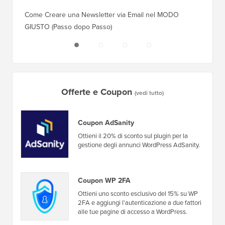
Come Creare una Newsletter via Email nel MODO
Come Sp
GIUSTO (Passo dopo Passo)
Server 
Offerte e Coupon
(vedi tutto)
Coupon AdSanity
Ottieni il 20% di sconto sul plugin per la
gestione degli annunci WordPress AdSanity.
Coupon WP 2FA
Ottieni uno sconto esclusivo del 15% su WP
2FA e aggiungi l'autenticazione a due fattori
alle tue pagine di accesso a WordPress.