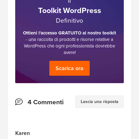
Il
Toolkit WordPress
Definitivo
Ottieni l'accesso GRATUITO al nostro toolkit
- una raccolta di prodotti e risorse relative a
WordPress che ogni professionista dovrebbe
avere!
Scarica ora
Interazioni
4 Commenti
Lascia una risposta
del
lettore
Karen