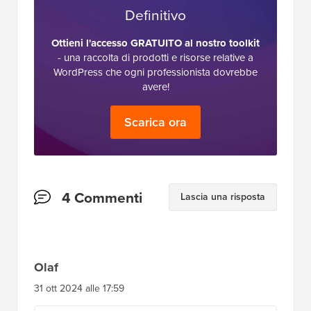
Definitivo
Ottieni l'accesso GRATUITO al nostro toolkit
- una raccolta di prodotti e risorse relative a
WordPress che ogni professionista dovrebbe
avere!
Scarica ora
Interazioni
4 Commenti
Lascia una risposta
del
lettore
Olaf
31 ott 2024 alle 17:59