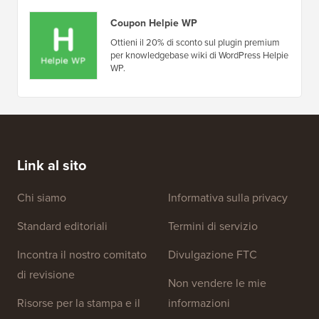
Coupon Helpie WP
Ottieni il 20% di sconto sul plugin premium
per knowledgebase wiki di WordPress Helpie
WP.
Link al sito
Chi siamo
Informativa sulla privacy
Standard editoriali
Termini di servizio
Incontra il nostro comitato
Divulgazione FTC
di revisione
Non vendere le mie
Risorse per la stampa e il
informazioni