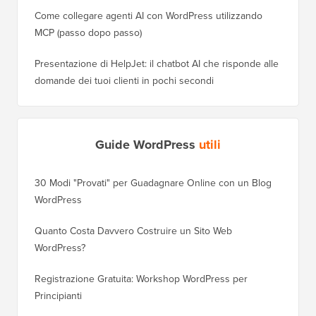
Come collegare agenti AI con WordPress utilizzando
MCP (passo dopo passo)
Presentazione di HelpJet: il chatbot AI che risponde alle
domande dei tuoi clienti in pochi secondi
Guide WordPress
utili
30 Modi "Provati" per Guadagnare Online con un Blog
Come Sp
WordPress
WordPre
Quanto Costa Davvero Costruire un Sito Web
Come Sp
WordPress?
Dominio
Registrazione Gratuita: Workshop WordPress per
Come Pa
Principianti
Posizio