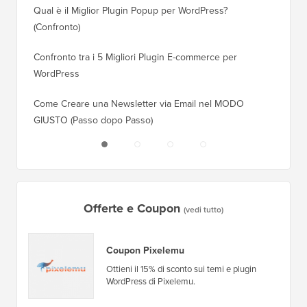
Qual è il Miglior Plugin Popup per WordPress?
Come Pa
(Confronto)
(Passo 
Confronto tra i 5 Migliori Plugin E-commerce per
Come Pa
WordPress
WordPr
Come Creare una Newsletter via Email nel MODO
Come Sp
GIUSTO (Passo dopo Passo)
Server 
Offerte e Coupon
(vedi tutto)
Coupon Pixelemu
Ottieni il 15% di sconto sui temi e plugin
WordPress di Pixelemu.