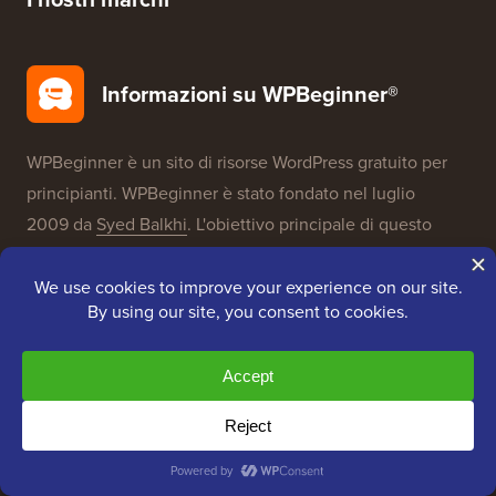
Informazioni su WPBeginner®
WPBeginner è un sito di risorse WordPress gratuito per
principianti. WPBeginner è stato fondato nel luglio
2009 da
Syed Balkhi
. L'obiettivo principale di questo
sito è fornire tutorial di WordPress di alta qualità e altre
risorse di formazione per aiutare le persone a imparare
WordPress e migliorare i propri siti web.
Unisciti al nostro team:
Stiamo assumendo!
OptinMonster
Duplicator