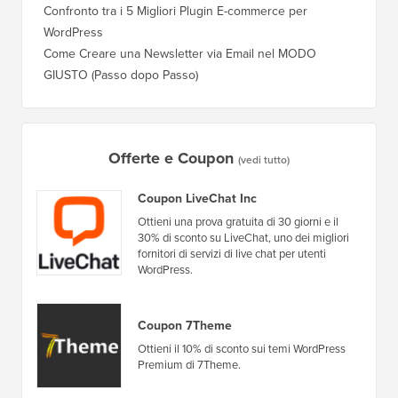
Qual è il Miglior Plugin Popup per WordPress?
Come Pa
(Confronto)
(Passo 
Confronto tra i 5 Migliori Plugin E-commerce per
Come Pa
WordPress
WordPr
Come Creare una Newsletter via Email nel MODO
Come Sp
GIUSTO (Passo dopo Passo)
Server 
Offerte e Coupon
(vedi tutto)
Coupon LiveChat Inc
Ottieni una prova gratuita di 30 giorni e il
30% di sconto su LiveChat, uno dei migliori
fornitori di servizi di live chat per utenti
WordPress.