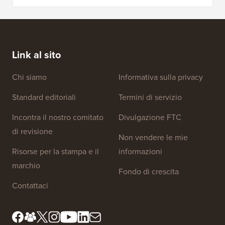
Coupon 7Theme
Ottieni il 10% di sconto sui temi WordPress
Premium di 7Theme.
Link al sito
Chi siamo
Informativa sulla privacy
Standard editoriali
Termini di servizio
Incontra il nostro comitato
Divulgazione FTC
di revisione
Non vendere le mie
Risorse per la stampa e il
informazioni