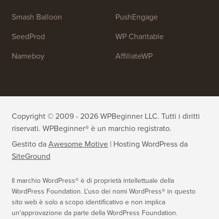
OptinMonster
Duplicator
WPForms
WP Simple Pay
All in One SEO
Easy Digital Downloads
MonsterInsights
SearchWP
WP Mail SMTP
RafflePress
Smash Balloon
PushEngage
SeedProd
WP Charitable
Nameboy
AffiliateWP
Copyright © 2009 - 2026 WPBeginner LLC. Tutti i diritti
riservati. WPBeginner® è un marchio registrato.