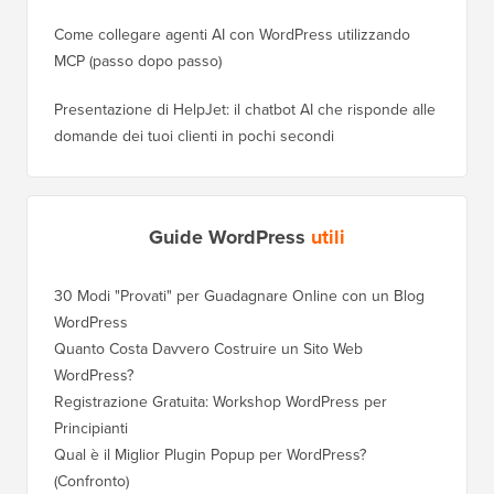
Come collegare agenti AI con WordPress utilizzando
MCP (passo dopo passo)
Presentazione di HelpJet: il chatbot AI che risponde alle
domande dei tuoi clienti in pochi secondi
Guide WordPress
utili
30 Modi "Provati" per Guadagnare Online con un Blog
Come Sp
WordPress
WordPre
Quanto Costa Davvero Costruire un Sito Web
Come Sp
WordPress?
Dominio
Registrazione Gratuita: Workshop WordPress per
Come Pa
Principianti
Posizio