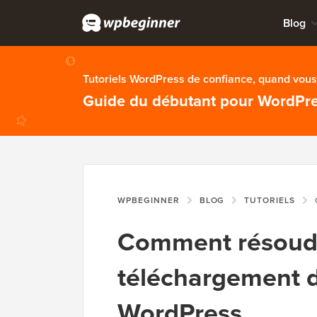
Blog
Tutoriels WordPress de confiance, quand vous 
Guide du débutant pour WordPr
WPBEGINNER
BLOG
TUTORIELS
C
Comment résoudre
téléchargement 
WordPress