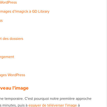
 WordPress
images d’Imagick à GD Library
ss
et des dossiers
bergement
images WordPress
uveau l’image
lème temporaire. C'est pourquoi notre première approche
s minutes, puis à
essayer de téléverser l'image
à