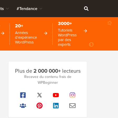
ts
#Tendance
3000+
+
20+
Tutoriels
Années
WordPress
d'expérience
par des
WordPress
experts
Barre
Plus de
2 000 000+
lecteurs
latérale
Recevez du contenu frais de
WPBeginner
principale