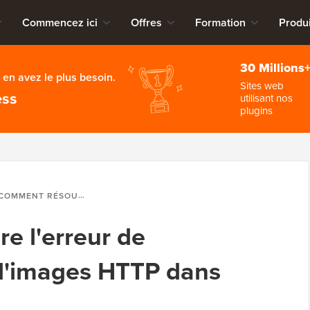
Commencez ici
Offres
Formation
Produi
30 Millions
en avez le plus besoin.
Sites web
ess
utilisant nos
plugins
OMMENT RÉSOUDRE L'ERREUR DE TÉLÉCHARGEMENT D'IMAGES HTTP DANS WORDPRESS
 l'erreur de
d'images HTTP dans