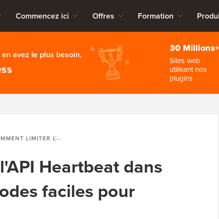
Commencez ici
Offres
Formation
Produi
30 Millions
en avez le plus besoin.
Sites web
ess
utilisant nos
plugins
MITER L'API HEARTBEAT DANS WORDPRESS (MÉTHODES FACILES POUR DÉBUTANTS)
l'API Heartbeat dans
des faciles pour