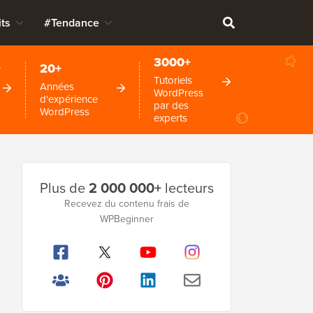
ts
#Tendance
3000+
+
20+
Tutoriels
Années
WordPress
d'expérience
par des
WordPress
experts
Barre
Plus de
2 000 000+
lecteurs
latérale
Recevez du contenu frais de
WPBeginner
principale