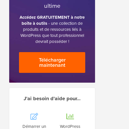
ultime
Accédez GRATUITEMENT à notre
boîte à outils
- une collection de
produits et de ressources liés à
WordPress que tout professionnel
devrait posséder !
Télécharger
maintenant
J'ai besoin d'aide pour…
Démarrer un
WordPress