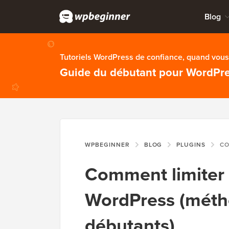
Blog
Tutoriels WordPress de confiance, quand vous 
Guide du débutant pour WordPr
WPBEGINNER
BLOG
PLUGINS
COMMENT LI
Comment limiter 
WordPress (métho
débutants)