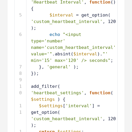
'Heartbeat Interval'
, 
function
() 
{
5
$interval
= get_option( 
'custom_heartbeat_interval'
, 120 
);
6
echo
"<input 
type='number' 
name='custom_heartbeat_interval' 
value='"
.absint(
$interval
).
"' 
min='15' max='120' /> seconds"
;
7
}, 
'general'
);
8
});
9
1
add_filter( 
0
'heartbeat_settings'
, 
function
( 
$settings
) {
1
$settings
[
'interval'
] = 
1
get_option( 
'custom_heartbeat_interval'
, 120 
);
1
return
$settings
;