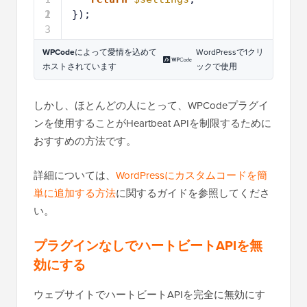
2
1
});
3
WPCode
によって愛情を込めて
WordPressで1クリ
ホストされています
ックで使用
しかし、ほとんどの人にとって、WPCodeプラグイ
ンを使用することがHeartbeat APIを制限するために
おすすめの方法です。
詳細については、
WordPressにカスタムコードを簡
単に追加する方法
に関するガイドを参照してくださ
い。
プラグインなしでハートビートAPIを無
効にする
ウェブサイトでハートビートAPIを完全に無効にす