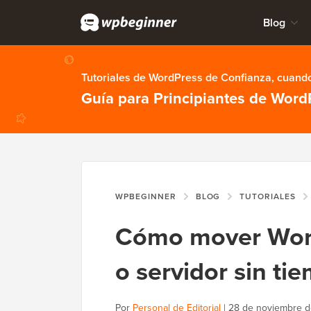
Blog
Tutoriales de WordPress de Confianza, cuando
Guía para Principiantes de Word
WPBEGINNER
BLOG
TUTORIALES
Cómo mover Word
o servidor sin ti
Por
Personal de Editorial
|
28 de noviembre 