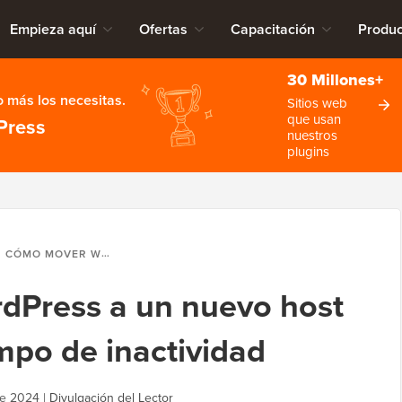
Empieza aquí
Ofertas
Capacitación
Produc
30 Millones+
 más los necesitas.
Sitios web
que usan
Press
nuestros
plugins
CÓMO MOVER WORDPRESS A UN NUEVO HOST O SERVIDOR SIN TIEMPO DE INACTIVIDAD
Press a un nuevo host
empo de inactividad
de 2024
|
Divulgación del Lector