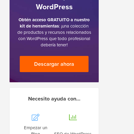
WordPress
Obtén acceso GRATUITO a nuestro
kit de herramientas
: ¡una colección
de productos y recursos relacionados
con WordPress que todo profesional
debería tener!
Descargar ahora
Necesito ayuda con…
Empezar un
Blog
SEO de WordPress