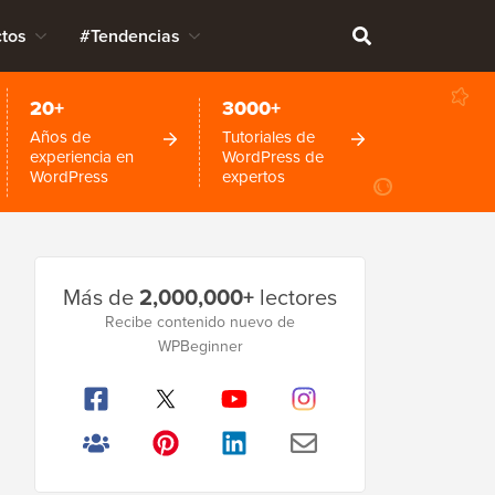
tos
#Tendencias
20+
3000+
Años de
Tutoriales de
experiencia en
WordPress de
WordPress
expertos
Barra
Más de
2,000,000+
lectores
lateral
Recibe contenido nuevo de
WPBeginner
principal