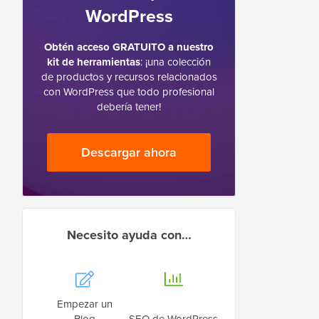
WordPress
Obtén acceso GRATUITO a nuestro
kit de herramientas
: ¡una colección
de productos y recursos relacionados
con WordPress que todo profesional
debería tener!
Descargar ahora
Necesito ayuda con…
Empezar un
Blog
SEO de WordPress