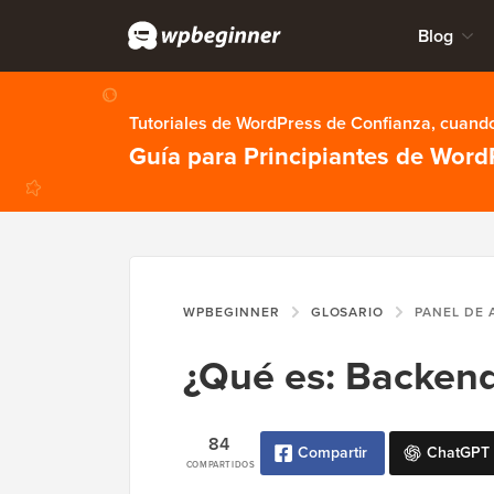
Blog
Tutoriales de WordPress de Confianza, cuando
Guía para Principiantes de Word
WPBEGINNER
GLOSARIO
PANEL DE 
¿Qué es: Backen
84
Compartir
ChatGPT
COMPARTIDOS