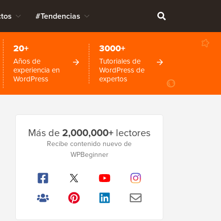
tos
#Tendencias
20+
3000+
Años de
Tutoriales de
experiencia en
WordPress de
WordPress
expertos
Barra
Más de
2,000,000+
lectores
lateral
Recibe contenido nuevo de
WPBeginner
principal