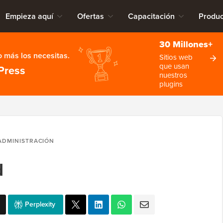
Empieza aquí
Ofertas
Capacitación
Produc
30 Millones+
 más los necesitas.
Sitios web
que usan
Press
nuestros
plugins
ADMINISTRACIÓN
d
Perplexity