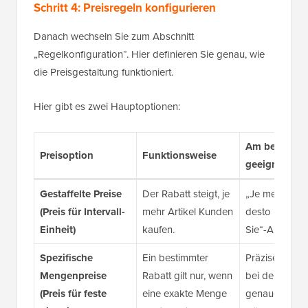
Schritt 4: Preisregeln konfigurieren
Danach wechseln Sie zum Abschnitt
„Regelkonfiguration“. Hier definieren Sie genau, wie
die Preisgestaltung funktioniert.
Hier gibt es zwei Hauptoptionen:
Am besten
Preisoption
Funktionsweise
geeignet für
Gestaffelte Preise
Der Rabatt steigt, je
„Je mehr Sie 
(Preis für Intervall-
mehr Artikel Kunden
desto mehr s
Einheit)
kaufen.
Sie“-Angebot
Spezifische
Ein bestimmter
Präzise Aktio
Mengenpreise
Rabatt gilt nur, wenn
bei denen Sie
(Preis für feste
eine exakte Menge
genaue Kontro