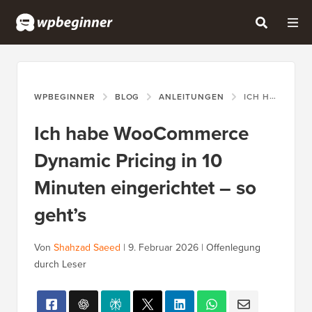
WPBEGINNER
BLOG
ANLEITUNGEN
ICH HABE WOOCOMMERCE DYNAMIC PRICING IN 10 MINUTEN EINGERICHTET – SO GEHT’S
Ich habe WooCommerce
Dynamic Pricing in 10
Minuten eingerichtet – so
geht’s
Von
Shahzad Saeed
|
9. Februar 2026
|
Offenlegung
durch Leser