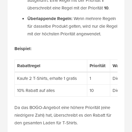
ausgeführt. Eine Regel mit der Priorität
1
überschreibt eine Regel mit der Priorität
10
.
Überlappende Regeln:
Wenn mehrere Regeln
für dasselbe Produkt gelten, wird nur die Regel
mit der höchsten Priorität angewendet.
Beispiel:
Rabattregel
Priorität
Was passi
Kaufe 2 T-Shirts, erhalte 1 gratis
1
Dieses Ang
10% Rabatt auf alles
10
Dieser Rab
Da das BOGO-Angebot eine höhere Priorität (eine
niedrigere Zahl) hat, überschreibt es den Rabatt für
den gesamten Laden für T-Shirts.