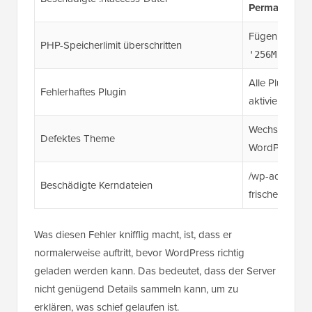
Permalinks
od
Fügen Sie
de
PHP-Speicherlimit überschritten
zu 
'256M');
Alle Plugins d
Fehlerhaftes Plugin
aktivieren
Wechseln Sie 
Defektes Theme
WordPress-T
/wp-admin/ un
Beschädigte Kerndateien
frischen Dow
Was diesen Fehler knifflig macht, ist, dass er
normalerweise auftritt, bevor WordPress richtig
geladen werden kann. Das bedeutet, dass der Server
nicht genügend Details sammeln kann, um zu
erklären, was schief gelaufen ist.