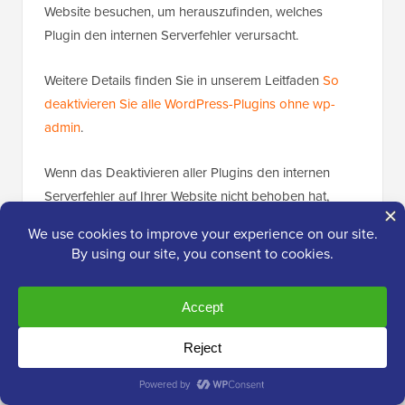
Website besuchen, um herauszufinden, welches
Plugin den internen Serverfehler verursacht.
Weitere Details finden Sie in unserem Leitfaden
So
deaktivieren Sie alle WordPress-Plugins ohne wp-
admin
.
Wenn das Deaktivieren aller Plugins den internen
Serverfehler auf Ihrer Website nicht behoben hat,
lesen Sie weiter.
Zu einem Standard-WordPress-Theme
wechseln
Eine mögliche Ursache für den internen Serverfehler
könnte Code in Ihrem WordPress-Theme sein.
Um festzustellen, ob dies der Fall ist, müssen Sie Ihr