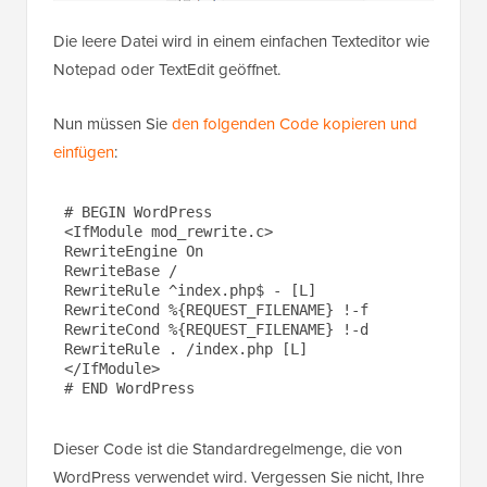
Die leere Datei wird in einem einfachen Texteditor wie
Notepad oder TextEdit geöffnet.
Nun müssen Sie
den folgenden Code kopieren und
einfügen
:
# BEGIN WordPress

<IfModule mod_rewrite.c>

RewriteEngine On

RewriteBase /

RewriteRule ^index.php$ - [L]

RewriteCond %{REQUEST_FILENAME} !-f

RewriteCond %{REQUEST_FILENAME} !-d

RewriteRule . /index.php [L]

</IfModule>

Dieser Code ist die Standardregelmenge, die von
WordPress verwendet wird. Vergessen Sie nicht, Ihre