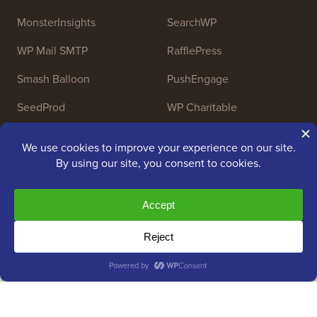
MonsterInsights
SearchWP
WP Mail SMTP
RafflePress
Smash Balloon
PushEngage
SeedProd
WP Charitable
Nameboy
AffiliateWP
Copyright © 2009 - 2026 WPBeginner LLC. Alle Rechte
vorbehalten. WPBeginner® ist eine eingetragene Marke.
Verwaltet von
Awesome Motive
|
WordPress-Hosting
von
SiteGround
Die Marke WordPress® ist geistiges Eigentum der WordPress