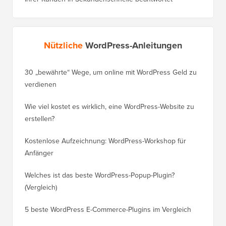
Nützliche
WordPress-Anleitungen
30 „bewährte“ Wege, um online mit WordPress Geld zu
So vers
verdienen
WordPre
Wie viel kostet es wirklich, eine WordPress-Website zu
So vers
erstellen?
Domain,
Kostenlose Aufzeichnung: WordPress-Workshop für
Wechsel
Anfänger
Ranking
Welches ist das beste WordPress-Popup-Plugin?
So wech
(Vergleich)
für Schri
5 beste WordPress E-Commerce-Plugins im Vergleich
So wech