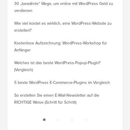
30 „bewährte“ Wege, um online mit WordPress Geld zu
So vers
verdienen
WordPre
Wie viel kostet es wirklich, eine WordPress-Website zu
So vers
erstellen?
Domain,
Kostenlose Aufzeichnung: WordPress-Workshop für
Wechsel
Anfänger
Ranking
Welches ist das beste WordPress-Popup-Plugin?
So wech
(Vergleich)
für Schri
5 beste WordPress E-Commerce-Plugins im Vergleich
So wech
So erstellen Sie einen E-Mail-Newsletter auf die
So vers
RICHTIGE Weise (Schritt für Schritt)
einen n