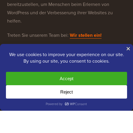
bereitzustellen, um Menschen beim Erlernen von
WordPress und der Verbesserung ihrer Websites zu
helfen.
Treten Sie unserem Team bei:
Wir stellen ein!
OptinMonster
Duplicator
WPForms
WP Simple Pay
All in One SEO
Easy Digital Downloads
MonsterInsights
SearchWP
WP Mail SMTP
RafflePress
Smash Balloon
PushEngage