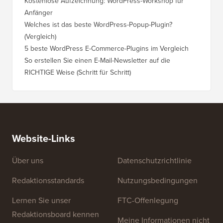
Kostenlose Aufzeichnung: WordPress-Workshop für
Anfänger
Welches ist das beste WordPress-Popup-Plugin?
(Vergleich)
5 beste WordPress E-Commerce-Plugins im Vergleich
So erstellen Sie einen E-Mail-Newsletter auf die
RICHTIGE Weise (Schritt für Schritt)
Website-Links
Über uns
Datenschutzrichtlinie
Redaktionsstandards
Nutzungsbedingungen
Lernen Sie unser
FTC-Offenlegung
Redaktionsboard kennen
Meine Informationen nicht