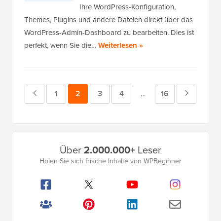
Ihre WordPress-Konfiguration,
Themes, Plugins und andere Dateien direkt über das
WordPress-Admin-Dashboard zu bearbeiten. Dies ist
perfekt, wenn Sie die…
Weiterlesen »
Vorherige
Seite
1
Seite
2
Seite
3
Seite
4
Seite
16
Nächste
Zwischenseiten
…
weggelassen
Seite
Seite
Primäres
Über
2.000.000+
Leser
Seitenleistenmenü
Holen Sie sich frische Inhalte von WPBeginner