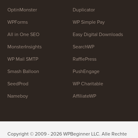
OptinMonster
Duplicator
WPForms
WP Simple Pay
All in One SEO
Easy Digital Downloads
MonsterInsights
SearchWP
WP Mail SMTP
RafflePress
Smash Balloon
PushEngage
SeedProd
WP Charitable
Nameboy
AffiliateWP
Copyright © 2009 - 2026 WPBeginner LLC. Alle Rechte