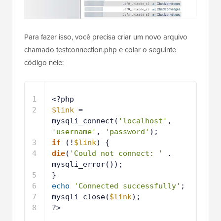
Para fazer isso, você precisa criar um novo arquivo
chamado testconnection.php e colar o seguinte
código nele:
1
<?php
2
$link
= 
mysqli_connect(
'localhost'
, 
'username'
, 
'password'
);
3
if
(!
$link
) {
4
die
(
'Could not connect: '
. 
mysqli_error());
5
}
6
echo
'Connected successfully'
;
7
mysqli_close(
$link
);
8
?>