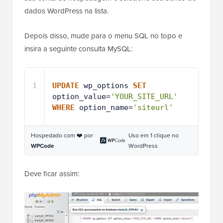
dados WordPress na lista.
Depois disso, mude para o menu SQL no topo e
insira a seguinte consulta MySQL:
1
UPDATE
wp_options 
SET
option_value=
'YOUR_SITE_URL'
WHERE
option_name=
'siteurl'
Hospedado com ❤️ por
Uso em 1 clique no
WPCode
WordPress
Deve ficar assim: