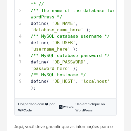
** //
2
/** The name of the database for 
WordPress */
3
define( 
'DB_NAME'
, 
'database_name_here'
);
4
/** MySQL database username */
5
define( 
'DB_USER'
, 
'username_here'
);
6
/** MySQL database password */
7
define( 
'DB_PASSWORD'
, 
'password_here'
);
8
/** MySQL hostname */
9
define( 
'DB_HOST'
, 
'localhost'
);
Hospedado com ❤️ por
Uso em 1 clique no
WPCode
WordPress
Aqui, você deve garantir que as informações para o