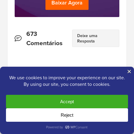
Baixar Agora
Interações
673
Deixe uma
Resposta
do
Comentários
Leitor
Edmundo Rubio
19 de jan. de 2017 às 14:40
Obrigado, funcionou.
Responder