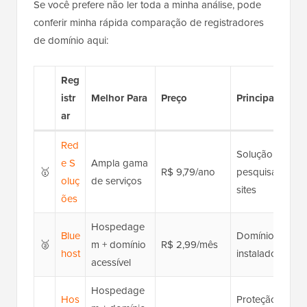
Se você prefere não ler toda a minha análise, pode
conferir minha rápida comparação de registradores
de domínio aqui:
Reg
istr
Melhor Para
Preço
Principais Rec
ar
Red
Solução comple
e
S
Ampla gama
🥇
R$ 9,79/ano
pesquisa rápida
oluç
de serviços
sites
ões
Hospedage
Blue
Domínio gratuit
🥈
m + domínio
R$ 2,99/mês
host
instalado, suport
acessível
Hospedage
Hos
Proteção de pri