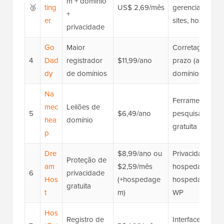
m + domínio
🥉
ting
US$ 2,69/mês
gerenciamento f
+
er
sites, hospeda
privacidade
Go
Maior
Corretagem de 
4
Dad
registrador
$11,99/ano
prazo (até 10 a
dy
de domínios
domínios
Na
Ferramenta de l
mec
Leilões de
5
$6,49/ano
pesquisa de do
hea
domínio
gratuita
p
Dre
$8,99/ano ou
Privacidade de 
Proteção de
am
$2,59/mês
hospedagem, m
6
privacidade
Hos
(+hospedage
hospedagem com
gratuita
t
m)
WP
Hos
Registro de
Interface amigáv