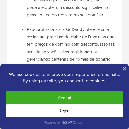
competitivas que já vi no mercado, e você
pode até obter um desconto significativo no
primeiro ano do registro do seu domínio.
Para profissionais, a GoDaddy oferece uma
assinatura premium do clube de Domínios que
tem preços de domínio com desconto. Isso faz
sentido se você estiver registrando ou
gerenciando centenas de nomes de domínio.
GoDaddy tem uma interface de gerenciamento
de domínio poderosa e fácil de usar que
permite transferir seu nome de domínio, alterar
servidores de nome, atualizar informações de
contato e assim por diante.
❌
Contras da GoDaddy: