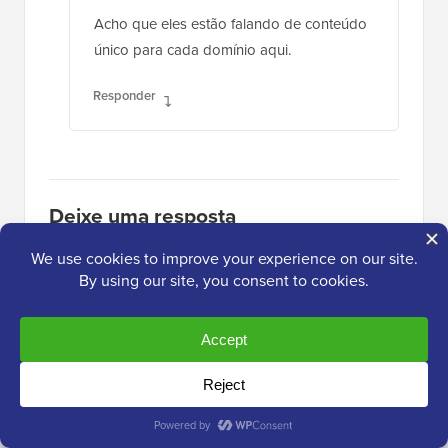
Acho que eles estão falando de conteúdo
único para cada domínio aqui.
Responder
Deixe uma resposta
Obrigado por escolher deixar um comentário. Por
favor, tenha em mente que todos os comentários são
moderados de acordo com nossa
política de
comentários
, e seu endereço de e-mail NÃO será
publicado. Por favor, NÃO use palavras-chave no
campo do nome. Vamos ter uma conversa pessoal e
significativa.