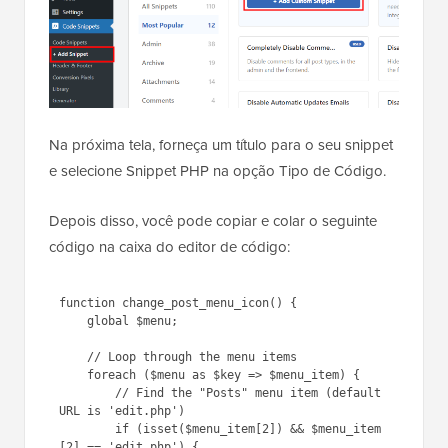
Na próxima tela, forneça um título para o seu snippet
e selecione Snippet PHP na opção Tipo de Código.
Depois disso, você pode copiar e colar o seguinte
código na caixa do editor de código:
function change_post_menu_icon() {

    global $menu;

    // Loop through the menu items

    foreach ($menu as $key => $menu_item) {

        // Find the "Posts" menu item (default 
URL is 'edit.php')

        if (isset($menu_item[2]) && $menu_item
[2] == 'edit.php') {
