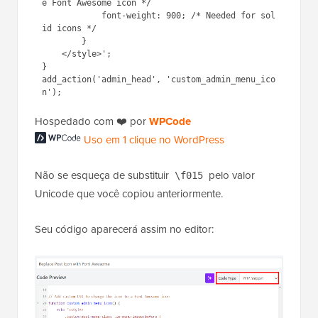
e Font Awesome icon */

            font-weight: 900; /* Needed for sol
id icons */

        }

    </style>';

}

add_action('admin_head', 'custom_admin_menu_ico
Hospedado com ❤️ por
WPCode
Uso em 1 clique no WordPress
Não se esqueça de substituir
pelo valor
\f015
Unicode que você copiou anteriormente.
Seu código aparecerá assim no editor: