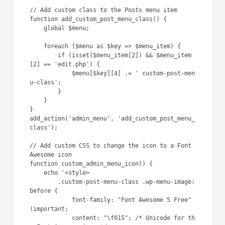
// Add custom class to the Posts menu item

function add_custom_post_menu_class() {

    global $menu;

    foreach ($menu as $key => $menu_item) {

        if (isset($menu_item[2]) && $menu_item
[2] == 'edit.php') {

            $menu[$key][4] .= ' custom-post-men
u-class';

        }

    }

}

add_action('admin_menu', 'add_custom_post_menu_
class');

// Add custom CSS to change the icon to a Font 
Awesome icon

function custom_admin_menu_icon() {

    echo '<style>

        .custom-post-menu-class .wp-menu-image:
before {

            font-family: "Font Awesome 5 Free" 
!important;

            content: "\f015"; /* Unicode for th