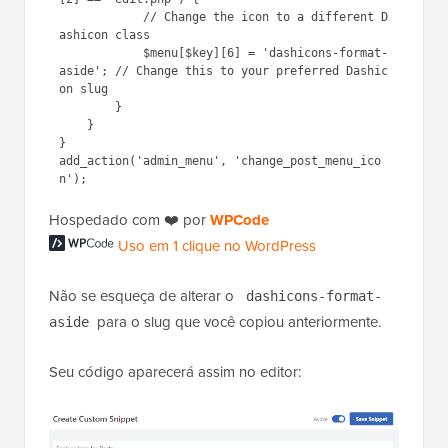
            // Change the icon to a different D
ashicon class

            $menu[$key][6] = 'dashicons-format-
aside'; // Change this to your preferred Dashic
on slug

        }

    }

}

add_action('admin_menu', 'change_post_menu_ico
Hospedado com ❤️ por
WPCode
Uso em 1 clique no WordPress
Não se esqueça de alterar o
dashicons-format-
para o slug que você copiou anteriormente.
aside
Seu código aparecerá assim no editor: