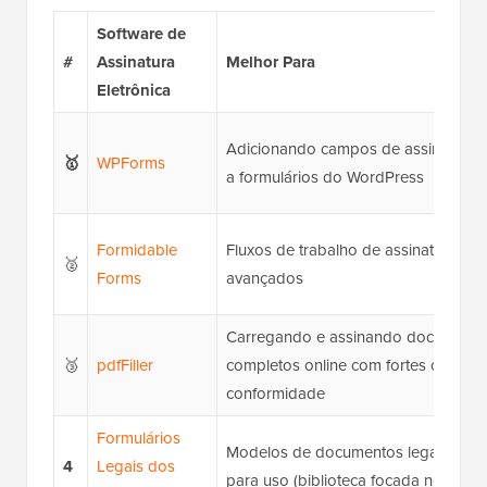
Software de
#
Assinatura
Melhor Para
Eletrônica
Adicionando campos de assinatura 
🥇
WPForms
a formulários do WordPress
Formidable
Fluxos de trabalho de assinatura
🥈
Forms
avançados
Carregando e assinando documento
🥉
pdfFiller
completos online com fortes opções
conformidade
Formulários
Modelos de documentos legais pron
4
Legais dos
para uso (biblioteca focada nos EUA