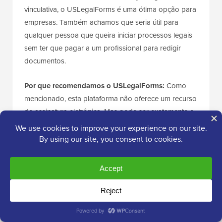
vinculativa, o USLegalForms é uma ótima opção para
empresas. Também achamos que seria útil para
qualquer pessoa que queira iniciar processos legais
sem ter que pagar a um profissional para redigir
documentos.
Por que recomendamos o USLegalForms:
Como
mencionado, esta plataforma não oferece um recurso
de assinatura eletrônica. Mas pode ser exatamente o
que você procura se precisar de documentos
legalmente vinculativos nos Estados Unidos. Se ele
tiver os modelos de que você precisa, você sempre
poderá usá-los para negócios presenciais e, em
seguida, poderá usar o WPForms ou o Formidable
Forms em conjunto com ele.
Preço:
Você pode comprar uma assinatura do