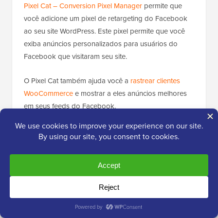
Pixel Cat – Conversion Pixel Manager
permite que
você adicione um pixel de retargeting do Facebook
ao seu site WordPress. Este pixel permite que você
exiba anúncios personalizados para usuários do
Facebook que visitaram seu site.
O Pixel Cat também ajuda você a
rastrear clientes
WooCommerce
e mostrar a eles anúncios melhores
em seus feeds do Facebook.
Há também uma versão Pro que lhe dá poder e
flexibilidade extras.
✅ Configuração simples para adicionar o 
Prós do Pixel
Facebook ao WordPress
Cat
✅ Rastreamento de eventos para monito
✅ Integração perfeita com WooCommer