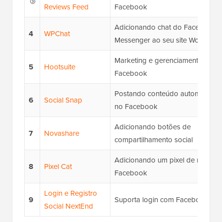
🥉
Reviews Feed
Facebook
Adicionando chat do Facebook
4
WPChat
Messenger ao seu site WordPres
Marketing e gerenciamento do
5
Hootsuite
Facebook
Postando conteúdo automaticam
6
Social Snap
no Facebook
Adicionando botões de
7
Novashare
compartilhamento social
Adicionando um pixel de retarge
8
Pixel Cat
Facebook
Login e Registro
9
Suporta login com Facebook
Social NextEnd