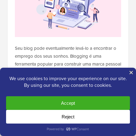
Seu blog pode eventualmente levá-lo a encontrar o
emprego dos seus sonhos. Blogging é uma
ferramenta popular para construir uma marca pessoal
e promover seus serviços e habilidades online.
Você pode mostrar sua paixão, habilidades e
conhecimento em seus interesses específicos. Isso
pode atrair a atenção de empresas que procuram
indivíduos talentosos como você.
Mesmo que as empresas não entrem em contato
com você, você pode entrar em contato com elas.