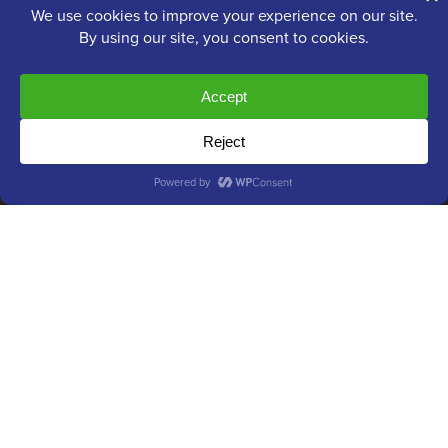
OptinMonster
Duplicator
WPForms
WP Simple Pay
All in One SEO
Easy Digital Downloads
MonsterInsights
SearchWP
WP Mail SMTP
RafflePress
Smash Balloon
PushEngage
SeedProd
WP Charitable
Nameboy
AffiliateWP