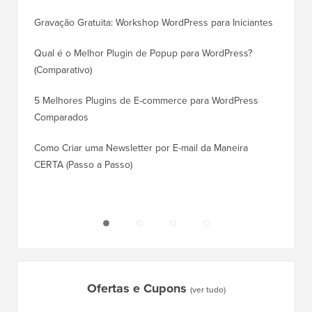
Corret
Gravação Gratuita: Workshop WordPress para Iniciantes
Como Mu
Qual é o Melhor Plugin de Popup para WordPress?
Rankin
(Comparativo)
Como Mu
5 Melhores Plugins de E-commerce para WordPress
(Passo 
Comparados
Como M
Como Criar uma Newsletter por E-mail da Maneira
Corret
CERTA (Passo a Passo)
Como M
Servido
Ofertas e Cupons
(ver tudo)