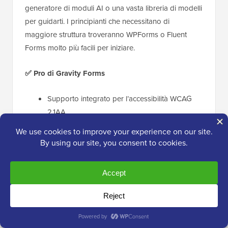
generatore di moduli AI o una vasta libreria di modelli
per guidarti. I principianti che necessitano di
maggiore struttura troveranno WPForms o Fluent
Forms molto più facili per iniziare.
✅ Pro di Gravity Forms
Supporto integrato per l’accessibilità WCAG
2.1AA
Logica condizionale affidabile per moduli
complessi
Il livello più alto include siti illimitati (ottimo per
le agenzie)
Oltre 30 tipi di campi con markup HTML
semantico
Supporto basato su ticket incluso (prioritario