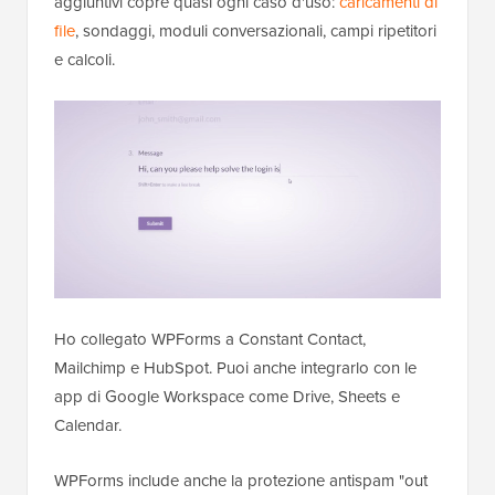
aggiuntivi copre quasi ogni caso d'uso:
caricamenti di
file
, sondaggi, moduli conversazionali, campi ripetitori
e calcoli.
Ho collegato WPForms a Constant Contact,
Mailchimp e HubSpot. Puoi anche integrarlo con le
app di Google Workspace come Drive, Sheets e
Calendar.
WPForms include anche la protezione antispam "out