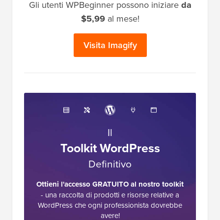
Gli utenti WPBeginner possono iniziare
da
$5,99
al mese!
Visita Imagify
Il
Toolkit WordPress
Definitivo
Ottieni l'accesso GRATUITO al nostro toolkit
- una raccolta di prodotti e risorse relative a
WordPress che ogni professionista dovrebbe
avere!