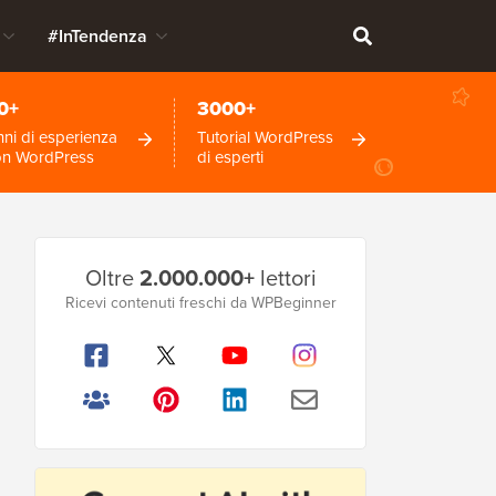
#InTendenza
0+
3000+
ni di esperienza
Tutorial WordPress
on WordPress
di esperti
Barra
Oltre
2.000.000+
lettori
laterale
Ricevi contenuti freschi da WPBeginner
principale