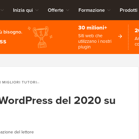
Inizia qui
Offerte
Formazione
Prodotti
30 milioni+
2
iù bisogno.
Siti web che
An
ess
utilizzano i nostri
c
plugin
I MIGLIORI TUTORIAL WORDPRESS DEL 2020 SU WPBEGINNER
al WordPress del 2020 su
azione del lettore