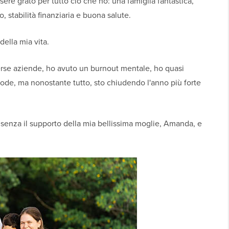
ere grato per tutto ciò che ho: una famiglia fantastica,
, stabilità finanziaria e buona salute.
ella mia vita.
rse aziende, ho avuto un burnout mentale, ho quasi
 frode, ma nonostante tutto, sto chiudendo l'anno più forte
e senza il supporto della mia bellissima moglie, Amanda, e