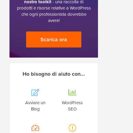
nostro toolkit
- una raccolta di
prodotti e risorse relative a WordPress
che ogni professionista dovrebbe
avere!
Scarica ora
Ho bisogno di aiuto con...
Avviare un
WordPress
Blog
SEO