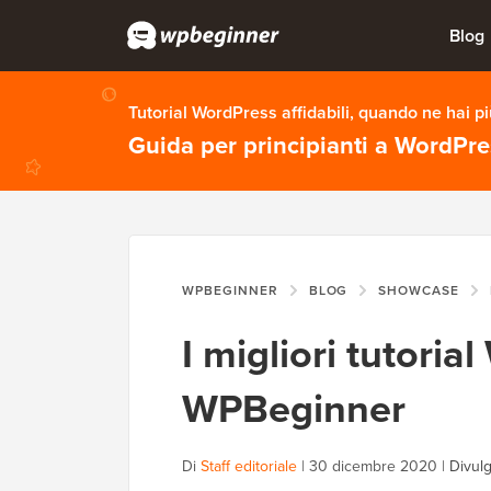
Blog
Tutorial WordPress affidabili, quando ne hai p
Guida per principianti a WordPr
WPBEGINNER
BLOG
SHOWCASE
I migliori tutori
WPBeginner
Di
Staff editoriale
|
30 dicembre 2020
|
Divulg