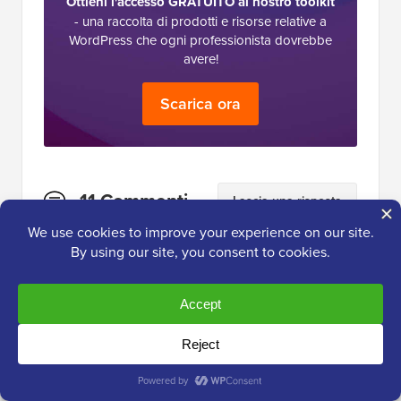
Ottieni l'accesso GRATUITO al nostro toolkit
- una raccolta di prodotti e risorse relative a
WordPress che ogni professionista dovrebbe
avere!
Scarica ora
Interazioni
11 Commenti
Lascia una risposta
del
lettore
Jiří Vaněk
2 ott 2024 alle 13:34
Dopo aver implementato il plugin
MemberPress sul mio sito, questa è un'altra