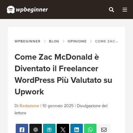
WPBEGINNER
BLOG
OPINIONE
COME ZAC MCDONALD È DIVENTATO IL FREELANCER WORDPRESS PIÙ VALUTATO SU UPWORK
Come Zac McDonald è
Diventato il Freelancer
WordPress Più Valutato su
Upwork
Di
Redazione
|
10 gennaio 2025
|
Divulgazione del
lettore