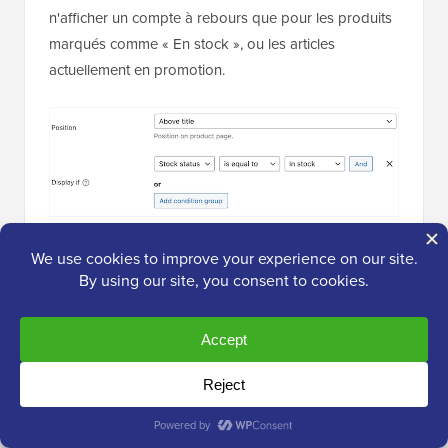
n'afficher un compte à rebours que pour les produits
marqués comme « En stock », ou les articles
actuellement en promotion.
Quelle que soit la façon dont vous configurez votre
minuteur, HurryTimer vous permet de contrôler
exactement où le compte à rebours apparaît sur la
page du produit. Par exemple, vous pourriez l'afficher
sous la
note par étoiles
, au-dessus du bouton «
ajouter au panier », ou sous le prix du produit.
14. Compatible avec les constructeurs de pages