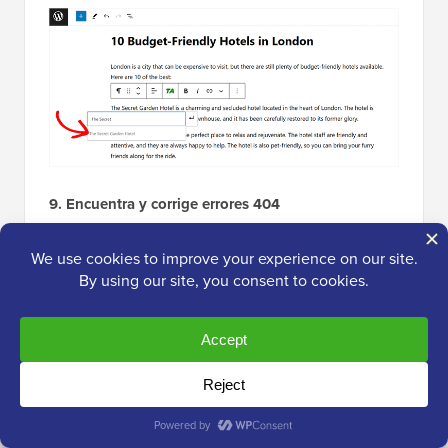
9. Encuentra y corrige errores 404
Los enlaces rotos son malas noticias para cualquier
sitio web, pero como comercializador afiliado, los
errores 404 pueden costarte dinero. Como
comercializador afiliado, necesitas un plugin de
gestión de enlaces que
encuentre enlaces rotos
antes
de que comiences a perder ingresos.
Cada vez que agregas un enlace, ThirstyAffiliates