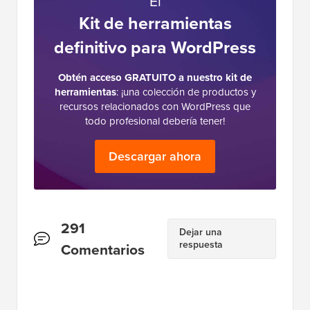
El
Kit de herramientas
definitivo para WordPress
Obtén acceso GRATUITO a nuestro kit de
herramientas
: ¡una colección de productos y
recursos relacionados con WordPress que
todo profesional debería tener!
Descargar ahora
Interacciones
291
Dejar una
respuesta
del
Comentarios
lector