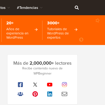
tos
#Tendencias
20+
3000+
Años de
Tutoriales de
experiencia en
WordPress de
WordPress
expertos
Barra
Más de
2,000,000+
lectores
lateral
Recibe contenido nuevo de
WPBeginner
principal