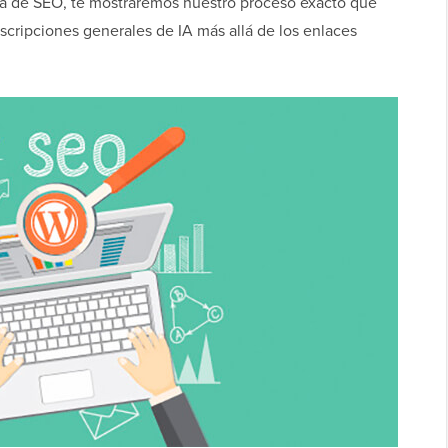
uía de SEO, te mostraremos nuestro proceso exacto que
scripciones generales de IA más allá de los enlaces