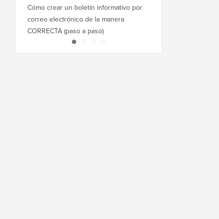
Cómo crear un boletín informativo por
Cómo mover WordPres
correo electrónico de la manera
host o servidor sin ti
CORRECTA (paso a paso)
inactividad