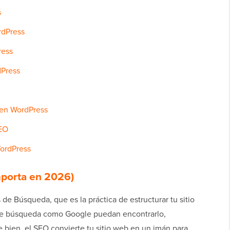
s
rdPress
ress
dPress
 en WordPress
SEO
WordPress
mporta en 2026)
de Búsqueda, que es la práctica de estructurar tu sitio
de búsqueda como Google puedan encontrarlo,
e bien, el SEO convierte tu sitio web en un imán para