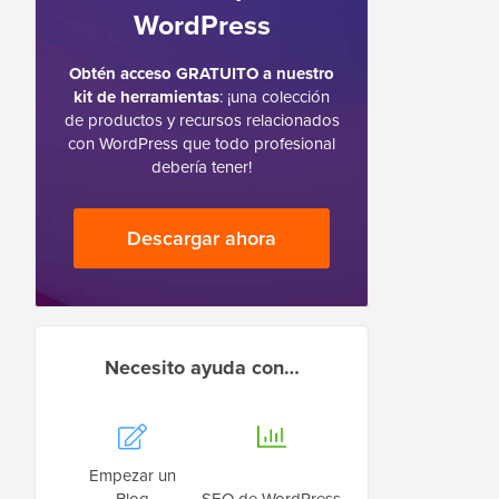
WordPress
Obtén acceso GRATUITO a nuestro
kit de herramientas
: ¡una colección
de productos y recursos relacionados
con WordPress que todo profesional
debería tener!
Descargar ahora
Necesito ayuda con…
Empezar un
Blog
SEO de WordPress