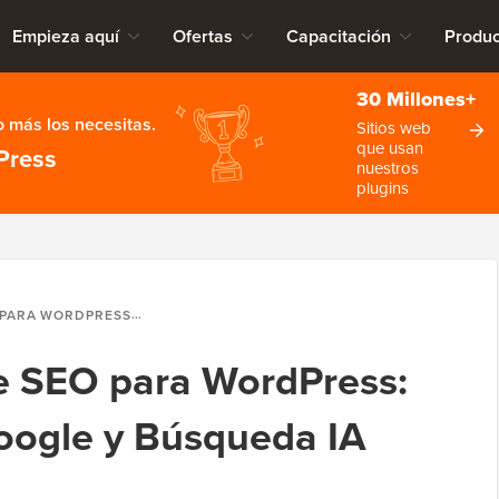
Empieza aquí
Ofertas
Capacitación
Produc
30 Millones+
 más los necesitas.
Sitios web
que usan
Press
nuestros
plugins
ATE EN GOOGLE Y BÚSQUEDA IA (2026)
de SEO para WordPress:
oogle y Búsqueda IA