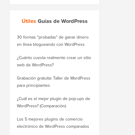
Útiles
Guías de WordPress
30 formas "probadas" de ganar dinero
Cómo mover correctam
en línea blogueando con WordPress
WordPress.com a Word
¿Cuánto cuesta realmente crear un sitio
Cómo mover WordPres
web de WordPress?
a un nuevo dominio si
Grabación gratuita: Taller de WordPress
Cómo cambiar de Blog
para principiantes
sin perder posiciones
¿Cuál es el mejor plugin de pop-ups de
Cómo cambiar de Wix 
WordPress? (Comparación)
correctamente (paso a
Los 5 mejores plugins de comercio
Cómo mudarse de Squ
electrónico de WordPress comparados
WordPress correctame