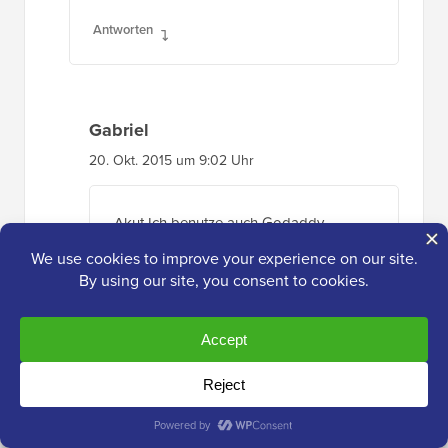
Antworten
Gabriel
20. Okt. 2015 um 9:02 Uhr
Akut Ich benutze auch Godaddy.
Ich habe meine php.ini-Datei im
Dateimanager gefunden – im Ordner
public_html NICHT in php.admin und
ich musste die php.ini-Datei auch nicht
erstellen.
GoDaddy scheint zu denken, dass es
ein WP-Problem ist, und ich wurde in
Bezug auf dieses spezielle Problem