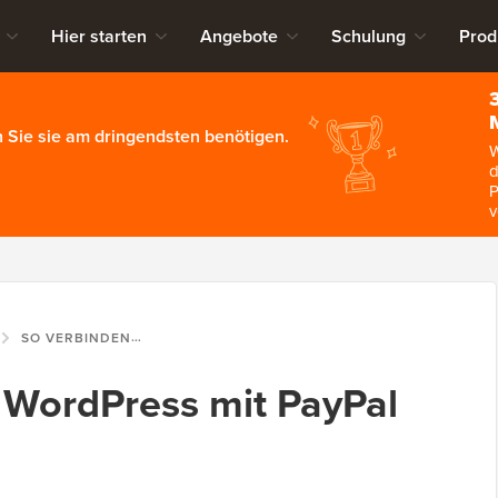
Hier starten
Angebote
Schulung
Prod
 Sie sie am dringendsten benötigen.
W
d
P
v
SO VERBINDEN SIE WORDPRESS MIT PAYPAL COMMERCE
 WordPress mit PayPal