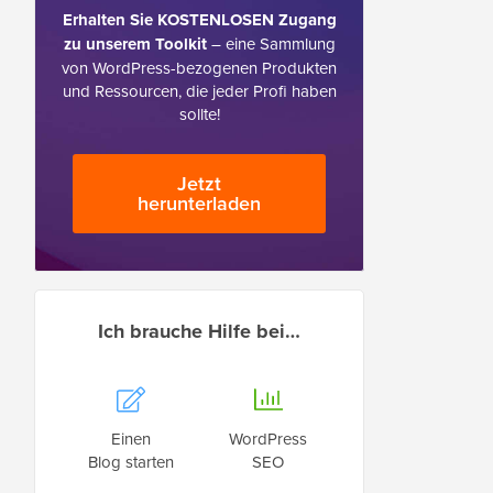
Erhalten Sie KOSTENLOSEN Zugang
zu unserem Toolkit
– eine Sammlung
von WordPress-bezogenen Produkten
und Ressourcen, die jeder Profi haben
sollte!
Jetzt
herunterladen
Ich brauche Hilfe bei…
Einen
WordPress
Blog starten
SEO