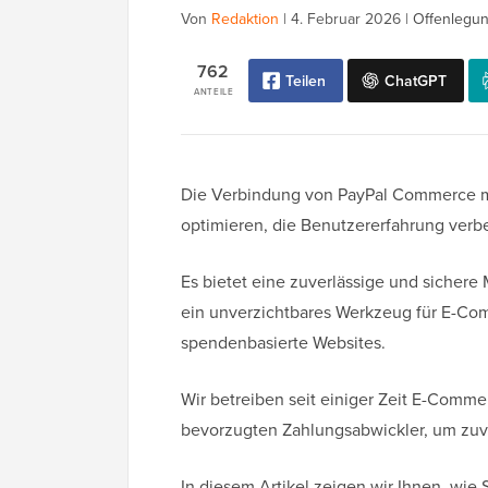
Von
Redaktion
|
4. Februar 2026
|
Offenlegun
762
Teilen
ChatGPT
ANTEILE
Die Verbindung von PayPal Commerce mi
optimieren, die Benutzererfahrung verb
Es bietet eine zuverlässige und sichere 
ein unverzichtbares Werkzeug für E-
spendenbasierte Websites.
Wir betreiben seit einiger Zeit E-Comm
bevorzugten Zahlungsabwickler, um zuve
In diesem Artikel zeigen wir Ihnen, wi