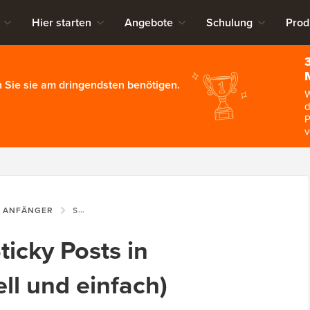
Hier starten
Angebote
Schulung
Prod
 Sie sie am dringendsten benötigen.
W
d
P
v
R ANFÄNGER
SO ERSTELLEN SIE STICKY POSTS IN WORDPRESS (SCHNELL UND EINFACH)
ticky Posts in
ll und einfach)