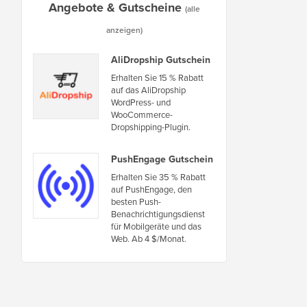
Angebote & Gutscheine
(alle
anzeigen)
AliDropship Gutschein
Erhalten Sie 15 % Rabatt
auf das AliDropship
WordPress- und
WooCommerce-
Dropshipping-Plugin.
PushEngage Gutschein
Erhalten Sie 35 % Rabatt
auf PushEngage, den
besten Push-
Benachrichtigungsdienst
für Mobilgeräte und das
Web. Ab 4 $/Monat.