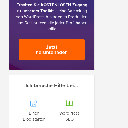
Erhalten Sie KOSTENLOSEN Zugang
zu unserem Toolkit
– eine Sammlung
von WordPress-bezogenen Produkten
und Ressourcen, die jeder Profi haben
sollte!
Jetzt
herunterladen
Ich brauche Hilfe bei…
Einen
WordPress
Blog starten
SEO