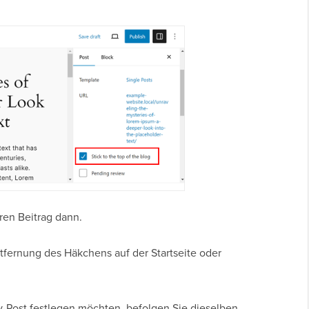
hren Beitrag dann.
Entfernung des Häkchens auf der Startseite oder
ky-Post festlegen möchten, befolgen Sie dieselben