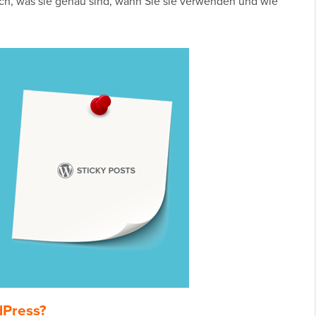
durch, was sie genau sind, wann Sie sie verwenden und wie
rdPress?