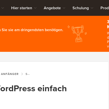
Hier starten
Angebote
Schulung
Prod
 Sie sie am dringendsten benötigen.
W
d
P
v
R ANFÄNGER
SCHRIFTGRÖSSE IN WORDPRESS EINFACH ÄNDERN
WordPress einfach