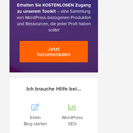
Erhalten Sie KOSTENLOSEN Zugang
zu unserem Toolkit
– eine Sammlung
von WordPress-bezogenen Produkten
und Ressourcen, die jeder Profi haben
sollte!
Jetzt
herunterladen
Ich brauche Hilfe bei…
Einen
WordPress
Blog starten
SEO