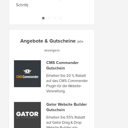
Schritt)
Ausfallzeiten auf eine
oder Server
Angebote & Gutscheine
(alle
anzeigen)
CMS Commander
Gutschein
Erhalten Sie 20 % Rabatt
auf das CMS Commander
Plugin für die Website-
Verwaltung.
Gator Website Builder
Gutschein
Erhalten Sie 55% Rabatt
auf Gator Drag & Drop
Website Builder von