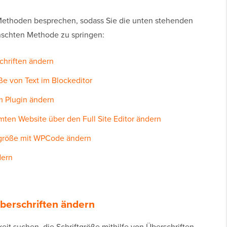
 Methoden besprechen, sodass Sie die unten stehenden
schten Methode zu springen:
chriften ändern
ße von Text im Blockeditor
m Plugin ändern
mten Website über den Full Site Editor ändern
tgröße mit WPCode ändern
dern
Überschriften ändern
it suchen, die Schriftgröße mithilfe von Überschriften