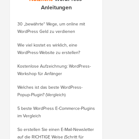
Anleitungen
30 „bewährte“ Wege, um online mit
So verschieben Sie Ihr
WordPress Geld zu verdienen
von WordPress.com zu
Wie viel kostet es wirklich, eine
So verschieben Sie Wo
WordPress-Website zu erstellen?
auf eine neue Domain
verlieren
Kostenlose Aufzeichnung: WordPress-
Workshop für Anfänger
Wechseln von Blogger
ohne Rankingverlust
Welches ist das beste WordPress-
Popup-Plugin? (Vergleich)
So wechseln Sie richti
WordPress (Schritt für S
5 beste WordPress E-Commerce-Plugins
im Vergleich
So wechseln Sie richti
Squarespace zu Word
So erstellen Sie einen E-Mail-Newsletter
auf die RICHTIGE Weise (Schritt für
So verschieben Sie W