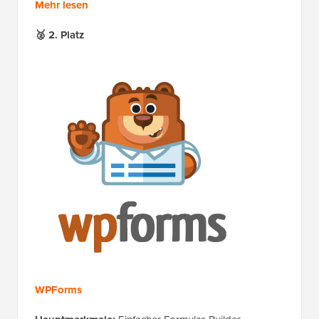
Mehr lesen
🥈
2. Platz
WPForms