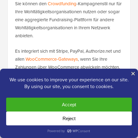
Sie können den
Crowdfunding
-Kampagnenstil nur für
Ihre Wohltätigkeitsorganisationen nutzen oder sogar
eine aggregierte Fundraising-Plattform für andere
Wohltätigkeitsorganisationen in Ihrem Netzwerk
anbieten.
Es integriert sich mit Stripe, PayPal, Authorize.net und
allen
WooCommerce-Gateways
, wenn Sie Ihre
Zahlungen über WooCommerce abwickeln möchten.
Das native Wallet-System von Growfund ermöglicht es
Ihnen, Zusagen für jede Kampagne zu verfolgen und
die Gelder entsprechend an einzelne Stakeholder zu
verteilen.
Wenn Sie eine aggregierte Crowdfunding-Seite wie
GoFundMe
erstellen möchten, haben Sie auch die
Möglichkeit, eine Provision für die Unterstützung