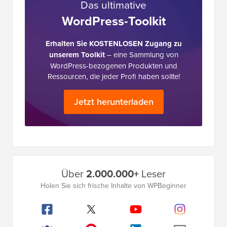
Das ultimative
WordPress-Toolkit
Erhalten Sie KOSTENLOSEN Zugang zu
unserem Toolkit
– eine Sammlung von
WordPress-bezogenen Produkten und
Ressourcen, die jeder Profi haben sollte!
Jetzt herunterladen
Primäres
Über
2.000.000+
Leser
Seitenleistenmenü
Holen Sie sich frische Inhalte von WPBeginner