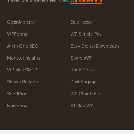
Hauptziel dieser Website ist es, qualitativ hochwertige
WordPress-Tutorials und andere Schulungsressourcen
bereitzustellen, um Menschen beim Erlernen von
WordPress und der Verbesserung ihrer Websites zu
helfen.
Treten Sie unserem Team bei:
Wir stellen ein!
OptinMonster
Duplicator
WPForms
WP Simple Pay
All in One SEO
Easy Digital Downloads
MonsterInsights
SearchWP
WP Mail SMTP
RafflePress