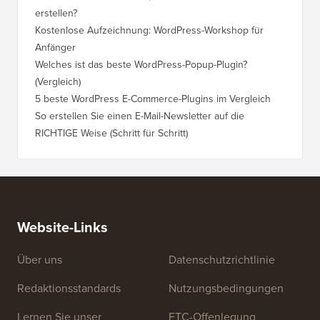
Wie viel kostet es wirklich, eine WordPress-Website zu
So vers
erstellen?
Domain,
Kostenlose Aufzeichnung: WordPress-Workshop für
Wechsel
Anfänger
Ranking
Welches ist das beste WordPress-Popup-Plugin?
So wech
(Vergleich)
für Schri
5 beste WordPress E-Commerce-Plugins im Vergleich
So wech
So erstellen Sie einen E-Mail-Newsletter auf die
So vers
RICHTIGE Weise (Schritt für Schritt)
einen n