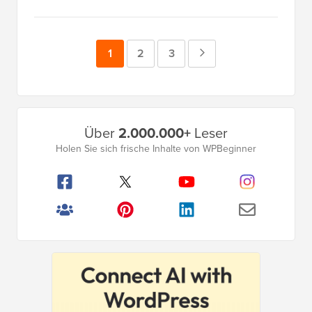
Seite
1
Seite
2
Seite
3
Nächste
Seite
Primäres
Über
2.000.000+
Leser
Seitenleistenmenü
Holen Sie sich frische Inhalte von WPBeginner