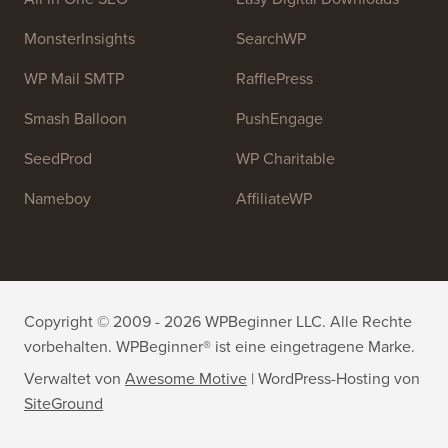
Treten Sie unserem Team bei:
Wir stellen ein!
OptinMonster
Duplicator
WPForms
WP Simple Pay
All in One SEO
Easy Digital Downloads
MonsterInsights
SearchWP
WP Mail SMTP
RafflePress
Smash Balloon
PushEngage
SeedProd
WP Charitable
Nameboy
AffiliateWP