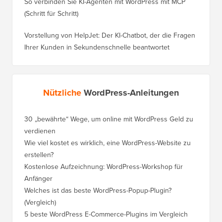
So verbinden Sie KI-Agenten mit WordPress mit MCP
(Schritt für Schritt)
Vorstellung von HelpJet: Der KI-Chatbot, der die Fragen
Ihrer Kunden in Sekundenschnelle beantwortet
Nützliche
WordPress-Anleitungen
30 „bewährte“ Wege, um online mit WordPress Geld zu
So vers
verdienen
WordPre
Wie viel kostet es wirklich, eine WordPress-Website zu
So vers
erstellen?
Domain,
Kostenlose Aufzeichnung: WordPress-Workshop für
Wechsel
Anfänger
Ranking
Welches ist das beste WordPress-Popup-Plugin?
So wech