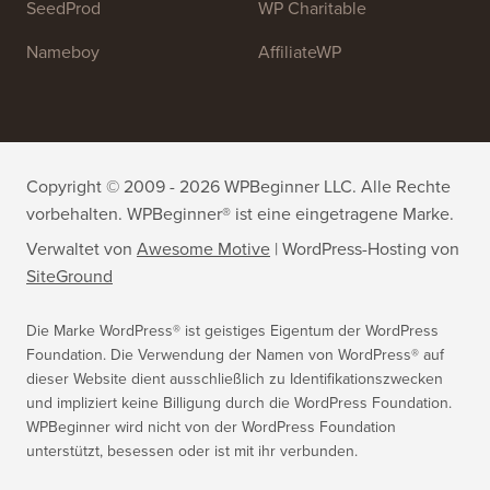
WPForms
WP Simple Pay
All in One SEO
Easy Digital Downloads
MonsterInsights
SearchWP
WP Mail SMTP
RafflePress
Smash Balloon
PushEngage
SeedProd
WP Charitable
Nameboy
AffiliateWP
Copyright © 2009 - 2026 WPBeginner LLC. Alle Rechte
vorbehalten. WPBeginner® ist eine eingetragene Marke.
Verwaltet von
Awesome Motive
|
WordPress-Hosting
von