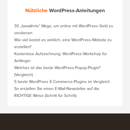
Nützliche
WordPress-Anleitungen
30 „bewährte“ Wege, um online mit WordPress Geld zu
So vers
verdienen
WordPre
Wie viel kostet es wirklich, eine WordPress-Website zu
So vers
erstellen?
Domain,
Kostenlose Aufzeichnung: WordPress-Workshop für
Wechsel
Anfänger
Ranking
Welches ist das beste WordPress-Popup-Plugin?
So wech
(Vergleich)
für Schri
5 beste WordPress E-Commerce-Plugins im Vergleich
So wech
So erstellen Sie einen E-Mail-Newsletter auf die
So vers
RICHTIGE Weise (Schritt für Schritt)
einen n