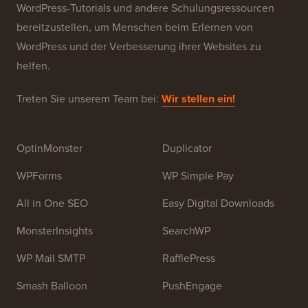
WPBeginner ist eine kostenlose WordPress-
Ressourcen-Website für Anfänger. WPBeginner wurde
im Juli 2009 von
Syed Balkhi
gegründet. Das
Hauptziel dieser Website ist es, qualitativ hochwertige
WordPress-Tutorials und andere Schulungsressourcen
bereitzustellen, um Menschen beim Erlernen von
WordPress und der Verbesserung ihrer Websites zu
helfen.
Treten Sie unserem Team bei:
Wir stellen ein!
OptinMonster
Duplicator