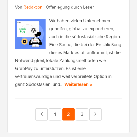
Von
Redaktion
|
Offenlegung durch Leser
Wir haben vielen Unternehmen
geholfen, global zu expandieren,
auch in die südostasiatische Region.
Eine Sache, die bei der Erschließung
dieses Marktes oft aufkommt, ist die
Notwendigkeit, lokale Zahlungsmethoden wie
GrabPay zu unterstützen. Es ist eine
vertrauenswürdige und weit verbreitete Option in
ganz Südostasien, und…
Weiterlesen »
Vorherige
Seite
1
Seite
2
Seite
3
Nächste
Seite
Seite